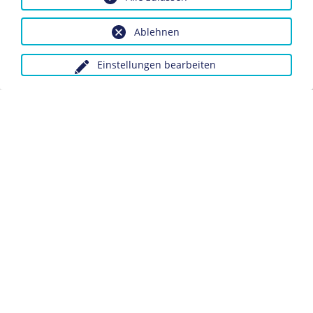
Bildnachweis: Deutsches Historisches Museum,
Berlin
Ablehnen
Inv.-Nr.: Do 75/289 I (1373)
Einstellungen bearbeiten
Dieses Objekt ist eingebunden in folgende LeMO-Seite:
Bündnis mit dem Osmanischen Reich
Anfragen wegen Bildvorlagen bitte unter Angabe des
Verwendungszwecks an:
fotoservice@dhm.de
Schlagwörter:
Krieg
Kriegsgerät
Datenschutz
Kontakt
Impressum