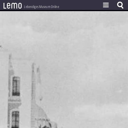
l
e
m
o
Lebendiges Museum Online
ZEITSTRAHL
THEMEN
ZEITZEUGEN
BESTAND
LERNEN
PROJEKT