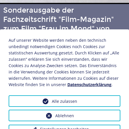
Sonderausgabe der
Fachzeitschrift "Film-Magazin"
zum Film "Frau im Mond" von
Fritz Lang
Auf unserer Website werden neben den technisch
unbedingt notwendigen Cookies noch Cookies zur
statistischen Auswertung gesetzt. Durch Klicken auf „Alle
Herausgeber: Verlag Illustrierte Filmwoche GmbH
zulassen“ erklären Sie sich einverstanden, dass wir
Cookies zu Analyse-Zwecken setzen. Das Einverständnis
Berlin, um 1930
in die Verwendung der Cookies können Sie jederzeit
Bildnachweis: Deutsches Historisches Museum,
widerrufen. Weitere Informationen zu Cookies auf dieser
Berlin
Website finden Sie in unserer
Datenschutzerklärung
.
Inv.-Nr.: Do2 95/3732
Dieses Objekt ist eingebunden in folgende LeMO-Seite:
Alle zulassen
Biografie Fritz Lang
Ablehnen
Anfragen wegen Bildvorlagen bitte unter Angabe des