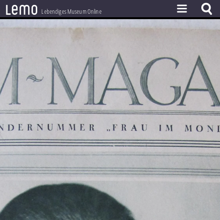
l
e
m
o
Lebendiges Museum Online
ZEITSTRAHL
THEMEN
ZEITZEUGEN
BESTAND
LERNEN
PROJEKT