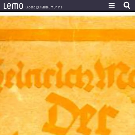
l
e
m
o
Lebendiges Museum Online
ZEITSTRAHL
THEMEN
ZEITZEUGEN
BESTAND
LERNEN
PROJEKT