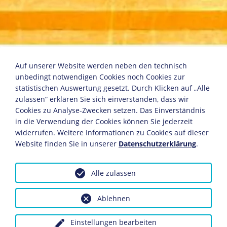
Der Untertan
Auf unserer Website werden neben den technisch
unbedingt notwendigen Cookies noch Cookies zur
statistischen Auswertung gesetzt. Durch Klicken auf „Alle
zulassen“ erklären Sie sich einverstanden, dass wir
Heinrich Mann
Cookies zu Analyse-Zwecken setzen. Das Einverständnis
Kurt Wolff Verlag
in die Verwendung der Cookies können Sie jederzeit
1. Auflage, Leipzig, 1918
widerrufen. Weitere Informationen zu Cookies auf dieser
Bildnachweis: Deutsches Historisches Museum,
Website finden Sie in unserer
Datenschutzerklärung
.
Berlin
Inv.-Nr.: R 60/852
Alle zulassen
Dieses Objekt ist eingebunden in folgende LeMO-Seite:
Literarische Strömungen der Jahrhundertwende
Ablehnen
Einstellungen bearbeiten