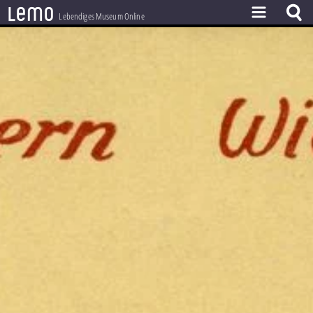
l
e
m
o
Lebendiges Museum Online
ZEITSTRAHL
THEMEN
ZEITZEUGEN
BESTAND
LERNEN
PROJEKT