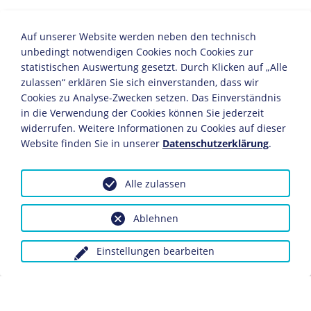
"Wie von den Gegner der "Sozi" geschildert ist"
Auf unserer Website werden neben den technisch
Verlag: Buchhandlung Vorwärts, Paul Singer GmbH
unbedingt notwendigen Cookies noch Cookies zur
Druck: Vorwärts Buchdruckerei und Verlagsanstalt
statistischen Auswertung gesetzt. Durch Klicken auf „Alle
zulassen“ erklären Sie sich einverstanden, dass wir
Berlin, 1912
Cookies zu Analyse-Zwecken setzen. Das Einverständnis
Lithographie
in die Verwendung der Cookies können Sie jederzeit
9,5 x 13,7 cm
widerrufen. Weitere Informationen zu Cookies auf dieser
Bildnachweis: Deutsches Historisches Museum,
Website finden Sie in unserer
Datenschutzerklärung
.
Berlin
Inv.-Nr.: Do 58/39
Alle zulassen
Die Karte zeigt das Zerrbild eines "Sozis" - wie es von
den Gegnern der Sozialdemokratie gezeichnet wurde,
Ablehnen
und dagegen das "wahre" Bild eines deutschen
Sozialdemokraten, der freundlich mit einem Bauern
Einstellungen bearbeiten
spricht. Bei der Reichstagswahl 1912 wurden die
Sozialdemokraten mit 110 Sitzen stärkste Fraktion im
Reichstag, wobei kaum ländliche Wahlkreise gewonnen
werden konnten. Das hier geschilderte Verhältnis zu