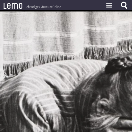
l
e
m
o
Lebendiges Museum Online
ZEITSTRAHL
THEMEN
ZEITZEUGEN
BESTAND
LERNEN
PROJEKT