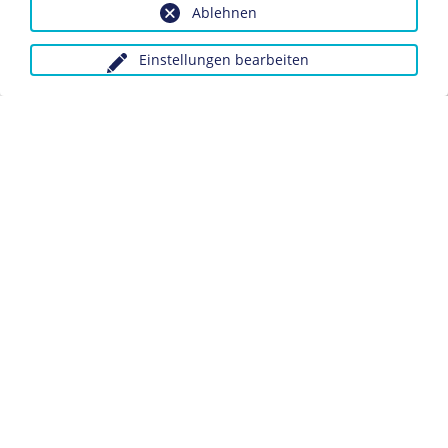
Ablehnen
Seiten:
Die Weltwirtschaftskrise
Einstellungen bearbeiten
Biografie Walter Ballhause
Anfragen wegen Bildvorlagen bitte unter Angabe des
Verwendungszwecks an:
fotoservice@dhm.de
Schlagwörter:
Rentner
Armut
Datenschutz
Kontakt
Impressum