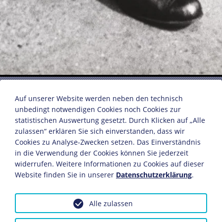
"Die Verzweifelte"
Auf unserer Website werden neben den technisch
unbedingt notwendigen Cookies noch Cookies zur
statistischen Auswertung gesetzt. Durch Klicken auf „Alle
Aus der Reihe "Rentner"
zulassen“ erklären Sie sich einverstanden, dass wir
Fotografie: Walter Ballhause
Cookies zu Analyse-Zwecken setzen. Das Einverständnis
Hannover, 1932
in die Verwendung der Cookies können Sie jederzeit
40,8 x 29,9 cm
widerrufen. Weitere Informationen zu Cookies auf dieser
Bildnachweis: Deutsches Historisches Museum,
Website finden Sie in unserer
Datenschutzerklärung
.
Berlin
Inv.-Nr.: Ph 92/160
Alle zulassen
Dieses Objekt ist eingebunden in folgende LeMO-