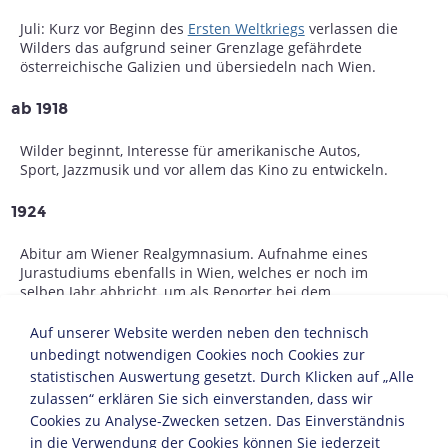
Juli: Kurz vor Beginn des
Ersten Weltkriegs
verlassen die
Wilders das aufgrund seiner Grenzlage gefährdete
österreichische Galizien und übersiedeln nach Wien.
ab 1918
Wilder beginnt, Interesse für amerikanische Autos,
Sport, Jazzmusik und vor allem das Kino zu entwickeln.
1924
Abitur am Wiener Realgymnasium. Aufnahme eines
Jurastudiums ebenfalls in Wien, welches er noch im
selben Jahr abbricht, um als Reporter bei dem
Boulevardblatt "Die Stunde" zu beginnen.
Auf unserer Website werden neben den technisch
1926
unbedingt notwendigen Cookies noch Cookies zur
statistischen Auswertung gesetzt. Durch Klicken auf „Alle
Wilder geht in das während der
Weimarer Republik
zulassen“ erklären Sie sich einverstanden, dass wir
kulturell blühende Berlin.
Cookies zu Analyse-Zwecken setzen. Das Einverständnis
Bekanntschaft u.a. mit
Egon Erwin Kisch
,
Erich Maria
in die Verwendung der Cookies können Sie jederzeit