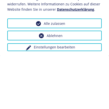
Remarque
und
Klabund
.
widerrufen. Weitere Informationen zu Cookies auf dieser
Website finden Sie in unserer
Datenschutzerklärung
.
1929
Wilder findet eine erste Beschäftigung als
Alle zulassen
Drehbuchautor und etabliert sich mit dem Film
"Menschen am Sonntag". Daraufhin wird er bei der
Universum-Film AG
(UFA) angestellt und entwickelt sich
Ablehnen
zu einem ihrer wichtigsten Autoren.
Einstellungen bearbeiten
1933
28. Februar: Nach der nationalsozialistischen
Machtübernahme
verlässt Wilder, alarmiert durch den
Reichstagsbrand
vom Vortag, Deutschland und
emigriert nach Paris.
1934
Auf Einladung des Produzenten Joe May (1880-1954), für
den er auch sein erstes US-Drehbuch schreibt,
übersiedelt Wilder in die USA und wird bei der
Columbia angestellt.