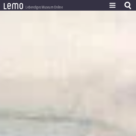
l
e
m
o
Lebendiges Museum Online
ZEITSTRAHL
THEMEN
ZEITZEUGEN
BESTAND
LERNEN
PROJEKT