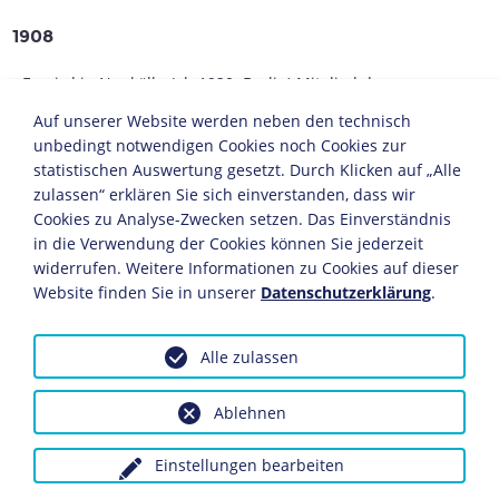
1908
Er wird in Neukölln (ab 1920: Berlin) Mitglied der
Sozialdemokratischen Partei Deutschlands
(SPD) und
Auf unserer Website werden neben den technisch
des Deutschen Metallarbeiterverbands (DMV).
unbedingt notwendigen Cookies noch Cookies zur
statistischen Auswertung gesetzt. Durch Klicken auf „Alle
1914
zulassen“ erklären Sie sich einverstanden, dass wir
Wahl zum hauptamtlichen Funktionär des DMV.
Cookies zu Analyse-Zwecken setzen. Das Einverständnis
in die Verwendung der Cookies können Sie jederzeit
1915
widerrufen. Weitere Informationen zu Cookies auf dieser
Website finden Sie in unserer
Datenschutzerklärung
.
Im
Ersten Weltkrieg
Einberufung zum Militärdienst.
Barth entgeht dem Kriegsdienst durch Vortäuschung
einer Krankheit.
Alle zulassen
1916
Ablehnen
Er wird Branchenleiter der Klempner im
Einstellungen bearbeiten
Metallarbeiterverband.