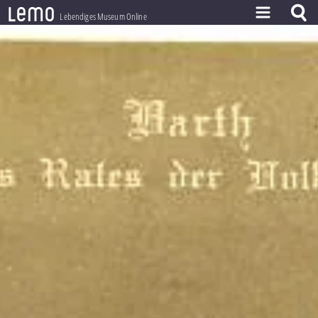
l
e
m
o
Lebendiges Museum Online
ZEITSTRAHL
THEMEN
ZEITZEUGEN
BESTAND
LERNEN
PROJEKT