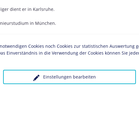
liger dient er in Karlsruhe.
genieurstudium in München.
n Weltkrieg
als Offizier und
.
twendigen Cookies noch Cookies zur statistischen Auswertung geset
as Einverständnis in die Verwendung der Cookies können Sie jeder
ums in Karlsruhe.
an Wasserkraftanlagen, später im Straßenbau für
 & Woerner.
Einstellungen bearbeiten
alsozialistische Deutsche Arbeiterpartei
(NSDAP)
 der
Sturmabteilung
(SA) im Stabe
Ernst Röhms
Amt für Wirtschaftstechnik und
 der NSDAP.
er "Fehlerquellen beim Bau von
aus Teer und Asphalt".