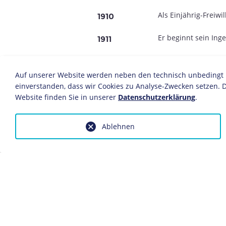
Als Einjährig-Freiwil
1910
Er beginnt sein In
1911
Teilnahme am
Erste
1914-1918
Flugzeugbeobachter
Auf unserer Website werden neben den technisch unbedingt no
einverstanden, dass wir Cookies zu Analyse-Zwecken setzen. D
Abschluss des Studi
1920
Website finden Sie in unserer
Datenschutzerklärung
.
Er arbeitet zuerst 
1921-1933
die Baufirma Sager
Ablehnen
Er tritt in die
Nation
1922
ein.
Er wird Oberführer
1931
und Fachberater im 
Arbeitsbeschaffung
Todt promoviert üb
1932
Landstraßendecken 