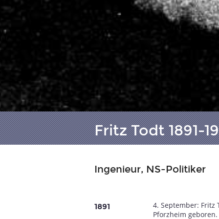
Fritz Todt 1891-1
Ingenieur, NS-Politiker
4. September: Fritz 
1891
Pforzheim geboren.