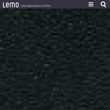
l
e
m
o
Lebendiges Museum Online
ZEITSTRAHL
THEMEN
ZEITZEUGEN
BESTAND
LERNEN
PROJEKT