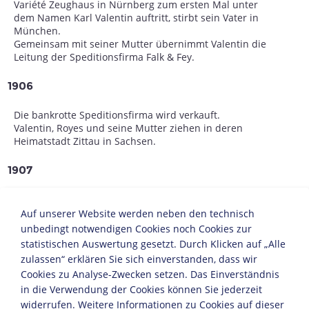
Variété Zeughaus in Nürnberg zum ersten Mal unter
dem Namen Karl Valentin auftritt, stirbt sein Vater in
München.
Gemeinsam mit seiner Mutter übernimmt Valentin die
Leitung der Speditionsfirma Falk & Fey.
1906
Die bankrotte Speditionsfirma wird verkauft.
Valentin, Royes und seine Mutter ziehen in deren
Heimatstadt Zittau in Sachsen.
1907
Unter dem Namen Charles Fey geht er mit einem
selbstgebauten Musikapparat, dem "Lebenden
Auf unserer Website werden neben den technisch
Orchestrion", auf Tournee. Enttäuscht vom totalen
unbedingt notwendigen Cookies noch Cookies zur
Misserfolg der Tournee, zerstört er das Orchestrion.
statistischen Auswertung gesetzt. Durch Klicken auf „Alle
Mittellos kehrt er nach München zurück.
zulassen“ erklären Sie sich einverstanden, dass wir
Cookies zu Analyse-Zwecken setzen. Das Einverständnis
1907/08
in die Verwendung der Cookies können Sie jederzeit
widerrufen. Weitere Informationen zu Cookies auf dieser