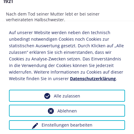
1921
Nach dem Tod seiner Mutter lebt er bei seiner
verheirateten Halbschwester.
1924
Auf unserer Website werden neben den technisch
unbedingt notwendigen Cookies noch Cookies zur
Beginn einer Maurerlehre, während der er sich durch
statistischen Auswertung gesetzt. Durch Klicken auf „Alle
Freundschaften zu älteren Kollegen der
zulassen“ erklären Sie sich einverstanden, dass wir
Arbeiterbewegung nähert und die Abendschule
Cookies zu Analyse-Zwecken setzen. Das Einverständnis
besucht.
in die Verwendung der Cookies können Sie jederzeit
widerrufen. Weitere Informationen zu Cookies auf dieser
1925
Website finden Sie in unserer
Datenschutzerklärung
.
van der Lubbe schließt sich einem kommunistischen
Jugendverband an und zieht nach Leiden.
Alle zulassen
Bei einem schweren Arbeitsunfall werden seine Augen
verletzt. Er wird fünf Monate im Krankenhaus
behandelt, jedoch nie vollständig geheilt. Er kann
Ablehnen
seinen Beruf nicht mehr ausüben, erhält aber nur eine
geringe Invalidenrente.
Einstellungen bearbeiten
1926-1928