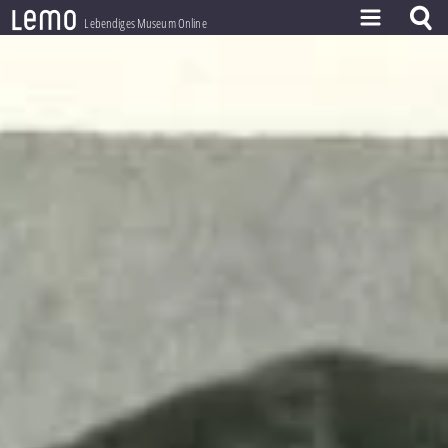
l
e
m
o
Lebendiges Museum Online
ZEITSTRAHL
THEMEN
ZEITZEUGEN
BESTAND
LERNEN
PROJEKT