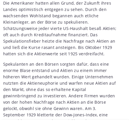
Die Amerikaner hatten allen Grund, der Zukunft ihres
Landes optimistisch entgegen zu sehen. Durch den
wachsenden Wohlstand begannen auch etliche
Kleinanleger, an der Börse zu spekulieren.
Schätzungsweise jeder vierte US-Haushalt besaß Aktien;
oft auch durch Kreditaufnahme finanziert. Das
Spekulationsfieber heizte die Nachfrage nach Aktien an
und ließ die Kurse rasant ansteigen. Bis Oktober 1929
hatten sich die Aktienwerte seit 1925 verdreifacht.
Spekulanten an den Börsen sorgten dafür, dass eine
enorme Blase entstand und Aktien zu einem immer
höheren Wert gehandelt wurden. Einige Unternehmen
nutzten die Aktieneuphorie und warfen neue Aktien auf
den Markt, ohne das so erhaltene Kapital
gewinnbringend zu investieren. Andere Firmen wurden
von der hohen Nachfrage nach Aktien an die Börse
gelockt, obwohl sie ohne Gewinn waren. Am 3.
September 1929 kletterte der Dow-Jones-Index, eine
Kennzahl zur Messung der Entwicklung des US-
Aktienmarktes, auf seinen Rekordstand von 381 Punkte -