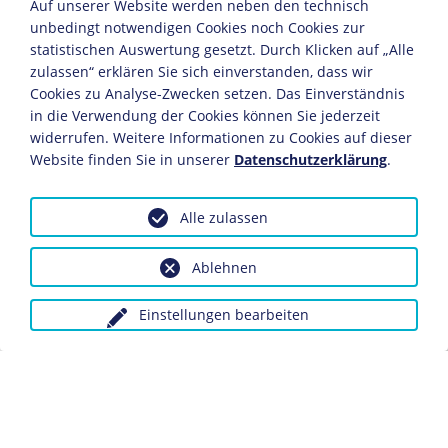
Auf unserer Website werden neben den technisch
innerhalb von zwei Jahren hatte sich der Dow-Jones
unbedingt notwendigen Cookies noch Cookies zur
verdoppelt.
statistischen Auswertung gesetzt. Durch Klicken auf „Alle
zulassen“ erklären Sie sich einverstanden, dass wir
Nach dem Einsetzen eines Konjunkturabschwunges
Cookies zu Analyse-Zwecken setzen. Das Einverständnis
blieben weitere Kursgewinne aus. Warnungen aus
in die Verwendung der Cookies können Sie jederzeit
Finanzkreisen vor dem Platzen der Spekulationsblase
widerrufen. Weitere Informationen zu Cookies auf dieser
wurden weitgehend ignoriert. Da weitere Nachfrage
Website finden Sie in unserer
Datenschutzerklärung
.
nach Wertpapieren fehlte, begann ab dem 14. Oktober
1929 ein stetiger Rückgang der Aktienkurse, der
schließlich zur Panik der Anleger und zum großen
Alle zulassen
Kurseinbruch am 24. Oktober führte. Um ihre Kredite
begleichen zu können, wollten oder mussten viele
Ablehnen
Anleger nun - egal zu welchem Preis - ihre Wertpapiere
verkaufen.
Einstellungen bearbeiten
Die führenden New Yorker Banken versuchten, einem
Zusammenbruch der Märkte durch Stützungskäufe und
durch die Übernahme von aufgekündigten Krediten
entgegenzuwirken. Da diese Maßnahmen erfolglos
blieben, setzten sich in der nächsten Woche die
panischen Verkäufe fort und führten zum weiteren