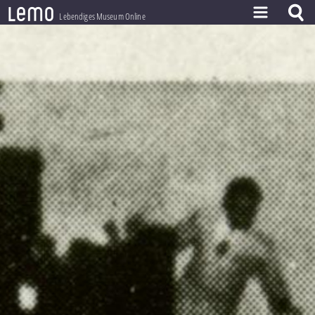
l
e
m
o
Lebendiges Museum Online
ZEITSTRAHL
THEMEN
ZEITZEUGEN
BESTAND
LERNEN
PROJEKT