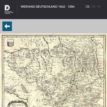
MERIANS DEUTSCHLAND 1642 - 1654
DE
EN
FR
SCHIFFSTYPEN
Entwicklungen im europäischen Schiffbau