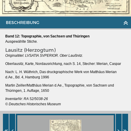
BESCHREIBUNG
Band 12: Topographie, von Sachsen und Thüringen
Ausgewählte Stiche
.
Lausitz (Herzogtum)
Originaltitel:
LVSATIA SVPERIOR. Ober Laußnitz.
Oberlausitz, Karte, Nordausrichtung, nach S. 14, Stecher: Merian, Caspar
Nach: L. H. Wüthrich, Das druckgraphische Werk von Matthäus Merian
d.Ae., Bd. 4, Hamburg 1996
Martin Zeiller/Matthäus Merian d.Ae., Topographie, von Sachsen und
Thüringen, 1. Auflage, 1650
MERIANS DEUTSCHLAND 1642 - 1654
InventarNr:
RA 52/5038-26
Interaktive Karte
© Deutsches Historisches Museum
Bildergalerie Topographia Germaniae
Impressum
Wissenswert