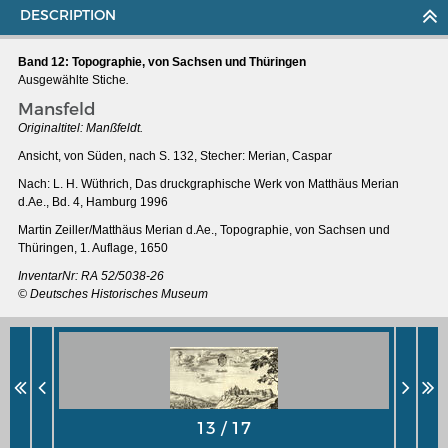
DESCRIPTION
Band 12: Topographie, von Sachsen und Thüringen
Ausgewählte Stiche
.
Mansfeld
Originaltitel:
Manßfeldt.
Ansicht, von Süden, nach S. 132, Stecher: Merian, Caspar
Nach: L. H. Wüthrich, Das druckgraphische Werk von Matthäus Merian
d.Ae., Bd. 4, Hamburg 1996
Martin Zeiller/Matthäus Merian d.Ae., Topographie, von Sachsen und
Thüringen, 1. Auflage, 1650
InventarNr:
RA 52/5038-26
© Deutsches Historisches Museum
MERIANS DEUTSCHLAND 1642 - 1654
Interaktive Karte
Bildergalerie Topographia Germaniae
Impressum
Wissenswert