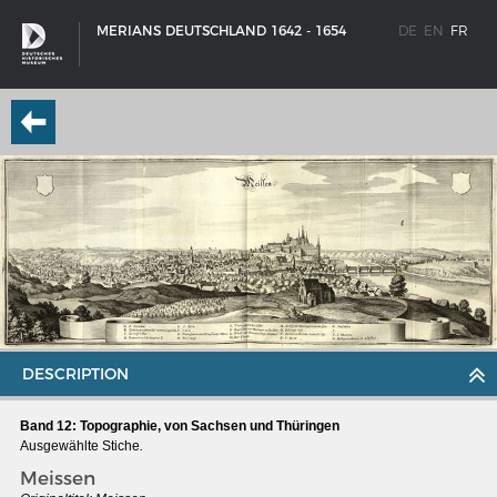
MERIANS DEUTSCHLAND 1642 - 1654
DE
EN
FR
DESCRIPTION
Band 12: Topographie, von Sachsen und Thüringen
SCHIFFSTYPEN
Ausgewählte Stiche
.
Entwicklungen im europäischen Schiffbau
Meissen