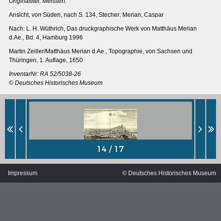
Originaltitel:
Meissen.
Ansicht, von Süden, nach S. 134, Stecher: Merian, Caspar
Nach: L. H. Wüthrich, Das druckgraphische Werk von Matthäus Merian
d.Ae., Bd. 4, Hamburg 1996
Martin Zeiller/Matthäus Merian d.Ae., Topographie, von Sachsen und
Thüringen, 1. Auflage, 1650
InventarNr:
RA 52/5038-26
© Deutsches Historisches Museum
MERIANS DEUTSCHLAND 1642 - 1654
Impressum
© Deutsches Historisches Museum
Interaktive Karte
Bildergalerie Topographia Germaniae
Impressum
Wissenswert