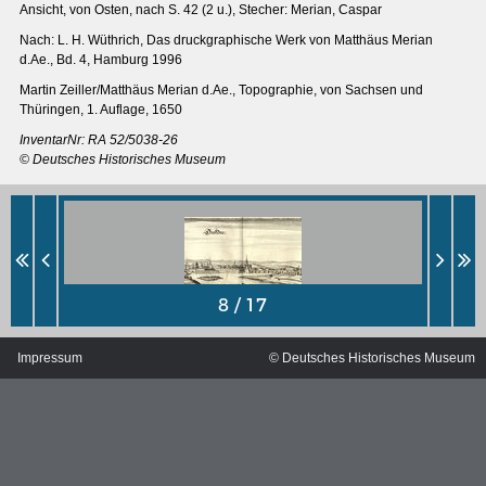
Ansicht, von Osten, nach S. 42 (2 u.), Stecher: Merian, Caspar
Nach: L. H. Wüthrich, Das druckgraphische Werk von Matthäus Merian
d.Ae., Bd. 4, Hamburg 1996
Martin Zeiller/Matthäus Merian d.Ae., Topographie, von Sachsen und
Thüringen, 1. Auflage, 1650
InventarNr:
RA 52/5038-26
© Deutsches Historisches Museum
MERIANS DEUTSCHLAND 1642 - 1654
Impressum
© Deutsches Historisches Museum
Interaktive Karte
Bildergalerie Topographia Germaniae
Impressum
Wissenswert