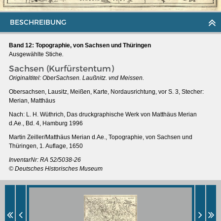
BESCHREIBUNG
Band 12: Topographie, von Sachsen und Thüringen
Ausgewählte Stiche
.
Sachsen (Kurfürstentum)
Originaltitel:
OberSachsen. Laußnitz. vnd Meissen.
Obersachsen, Lausitz, Meißen, Karte, Nordausrichtung, vor S. 3, Stecher:
Merian, Matthäus
Nach: L. H. Wüthrich, Das druckgraphische Werk von Matthäus Merian
d.Ae., Bd. 4, Hamburg 1996
Martin Zeiller/Matthäus Merian d.Ae., Topographie, von Sachsen und
Thüringen, 1. Auflage, 1650
MERIANS DEUTSCHLAND 1642 - 1654
InventarNr:
RA 52/5038-26
© Deutsches Historisches Museum
Interaktive Karte
Bildergalerie Topographia Germaniae
Impressum
Wissenswert