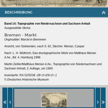
BESCHREIBUNG
Band 14: Topographie von Niedersachsen und Sachsen-Anhalt
Ausgewählte Stiche
.
Bremen - Markt
Originaltitel: Marckt in Bremmen
Ansicht, von Südwesten, nach S. 62, Stecher: Merian, Caspar
Nach: L. H. Wüthrich, Das druckgraphische Werk von Matthäus Merian
d.Ae., Bd. 4, Hamburg 1996
Martin Zeiller/Matthäus Merian d.Ae., Topographie von Niedersachsen und
Sachsen-Anhalt, 3. Auflage, um 1660
InventarNr: RA 52/5038 -28<3>/29<2>.1
MERIANS DEUTSCHLAND 1642 - 1654
© Deutsches Historische Museum
Interaktive Karte
Bildergalerie Topographia Germaniae
Impressum
Wissenswert