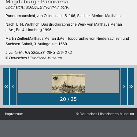
Magdeburg - Panorama
Originaltitel:
MAGDEBVRGVM in flore.
Panoramaansicht, von Osten, nach S. 166, Stecher: Merian, Matthäus
Nach: L. H. Wüthrich, Das druckgraphische Werk von Matthäus Merian
d.Ae., Bd. 4, Hamburg 1996
Martin Zeiller/Matthäus Merian d.Ae., Topographie von Niedersachsen und
Sachsen-Anhalt, 3. Auflage, um 1660
InventarNr: RA 52/5038 -28<3>/29<2>.1
© Deutsches Historische Museum
MERIANS DEUTSCHLAND 1642 - 1654
Interaktive Karte
Impressum
© Deutsches Historisches Museum
Bildergalerie Topographia Germaniae
Impressum
Wissenswert