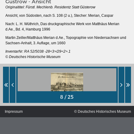
Güstrow - Ansicht
Originaltitel:
Fürstl. Mechlenb. Residentz Statt Güsterow
Ansicht, von Südosten, nach S. 108 (2 u.), Stecher: Merian, Caspar
Nach: L. H. Wüthrich, Das druckgraphische Werk von Matthäus Merian
d.Ae., Bd. 4, Hamburg 1996
Martin Zeiller/Matthäus Merian d.Ae., Topographie von Niedersachsen und
Sachsen-Anhalt, 3. Auflage, um 1660
InventarNr: RA 52/5038 -28<3>/29<2>.1
© Deutsches Historische Museum
MERIANS DEUTSCHLAND 1642 - 1654
Interaktive Karte
Impressum
© Deutsches Historisches Museum
Bildergalerie Topographia Germaniae
Impressum
Wissenswert