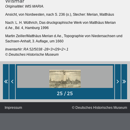
Wismar
Originaltitel:
WIS MARIA.
Ansicht, von Nordwesten, nach S. 236 (o.), Stecher: Merian, Matthäus
Nach: L. H. Wüthrich, Das druckgraphische Werk von Matthäus Merian
d.Ae., Bd. 4, Hamburg 1996
Martin Zeiller/Matthäus Merian d.Ae., Topographie von Niedersachsen und
Sachsen-Anhalt, 3. Auflage, um 1660
InventarNr: RA 52/5038 -28<3>/29<2>.1
© Deutsches Historische Museum
MERIANS DEUTSCHLAND 1642 - 1654
Interaktive Karte
Impressum
© Deutsches Historisches Museum
Bildergalerie Topographia Germaniae
Impressum
Wissenswert