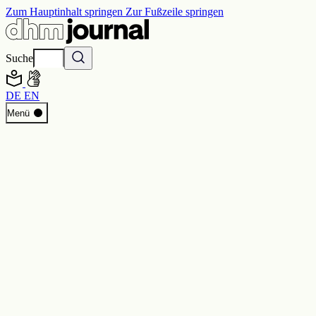
Zum Hauptinhalt springen
Zur Fußzeile springen
Suche
DE
EN
Start
Menü
Programm
Perspektiven
Inside DHM
Neue Ständige Ausstellung
Suche
Kontakt
Impressum
Datenschutz
Erklärung digitale Barrierefreiheit