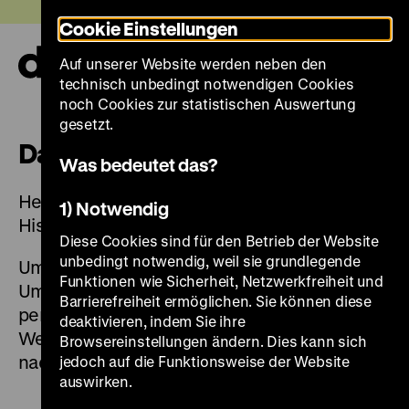
Direkt
Heute +
Cookie Einstellungen
zum
Seiteninhalt
Auf unserer Website werden neben den
springen
Navi
technisch unbedingt notwendigen Cookies
auf-
und
noch Cookies zur statistischen Auswertung
zuk
gesetzt.
Datenschutz
Was bedeutet das?
Herzlich willkommen beim Deutschen
1) Notwendig
Historischen Museum.
Diese Cookies sind für den Betrieb der Website
unbedingt notwendig, weil sie grundlegende
Um zu gewährleisten, dass Sie in vollem
Funktionen wie Sicherheit, Netzwerkfreiheit und
Umfang über die Verarbeitung Ihrer
Barrierefreiheit ermöglichen. Sie können diese
personenbezogenen Daten auf unseren
deaktivieren, indem Sie ihre
Webseiten informiert sind, nehmen Sie bitte
Browsereinstellungen ändern. Dies kann sich
nachstehende Informationen zur Kenntnis.
jedoch auf die Funktionsweise der Website
auswirken.