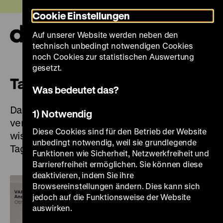
Direkt
Heute +
Cookie Einstellungen
zum
Seiteninhalt
Auf unserer Website werden neben den
springen
Navi
technisch unbedingt notwendigen Cookies
auf-
und
noch Cookies zur statistischen Auswertung
zuk
gesetzt.
Tagungen und Symposien
Was bedeutet das?
Das Deutsche Historische Museum
1) Notwendig
veranstaltet in unregelmäßigen Abständen
Diese Cookies sind für den Betrieb der Website
wissenschaftliche Symposien, Konferenzen,
unbedingt notwendig, weil sie grundlegende
Tagungen und Workshops.
Funktionen wie Sicherheit, Netzwerkfreiheit und
Barrierefreiheit ermöglichen. Sie können diese
deaktivieren, indem Sie ihre
Browsereinstellungen ändern. Dies kann sich
jedoch auf die Funktionsweise der Website
auswirken.