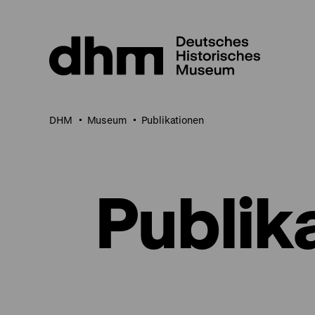
Direkt
zum
Seiteninhalt
springen
DHM
Museum
Publikationen
Publik