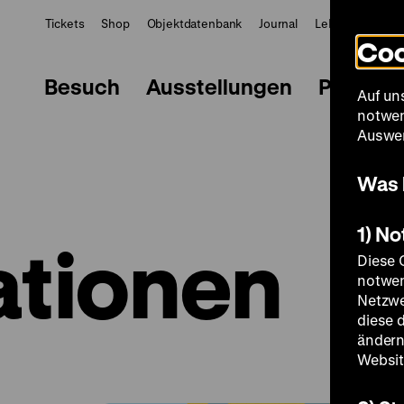
Tickets
Shop
Objektdatenbank
Journal
LeMO
ZWBE
Coo
Besuch
Ausstellungen
Progra
Auf un
notwen
Auswer
Was 
1) N
ationen
Diese 
notwen
Netzwe
diese 
ändern
Websit