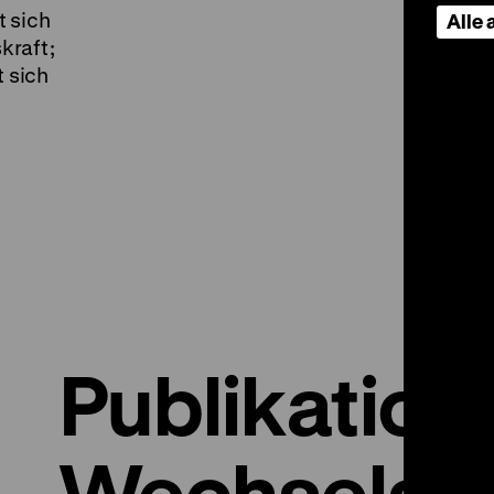
 sich
Alle
kraft;
t sich
-
Publikation
Wechselaus