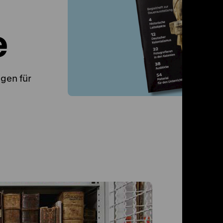
e
ngen für
Pu