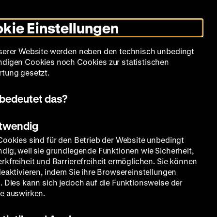
Informationen
Informationen
Suche
Heute +
Deutsch
Englisch
Zeughauskino
Dunklen
De
En
zum
zum
Modus
kie Einstellungen
Deutschen
Deutschen
umschalten
Historischen
Historischen
mm
Sammlung
Bildung
Museum
Museum
Museum
serer Website werden neben den technisch unbedingt
in
in
digen Cookies noch Cookies zur statistischen
Deutscher
Leichter
tung gesetzt.
Gebärdensprache
Sprache
bedeutet das?
otwendig
Cookies sind für den Betrieb der Website unbedingt
dig, weil sie grundlegende Funktionen wie Sicherheit,
rkfreiheit und Barrierefreiheit ermöglichen. Sie können
deaktivieren, indem Sie ihre Browsereinstellungen
. Dies kann sich jedoch auf die Funktionsweise der
e auswirken.