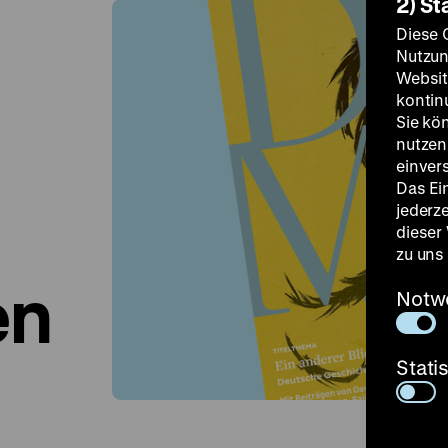
2) St
Diese 
Nutzun
Websit
kontin
Sie kö
nutzen.
einver
Das Ei
jederz
dieser
zu uns
en
Notw
Stati