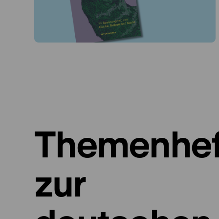
Themenhef
zur