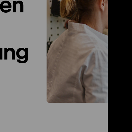
nen
ung