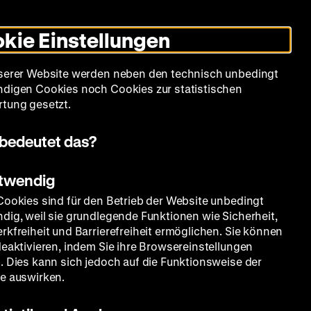
Informationen
Informationen
Suche
Heute +
Deutsch
Englisch
Zeughauskino
Dunklen
De
En
zum
zum
Modus
kie Einstellungen
Deutschen
Deutschen
umschalten
Historischen
Historischen
mm
Sammlung
Bildung
Museum
Museum
Museum
serer Website werden neben den technisch unbedingt
in
in
digen Cookies noch Cookies zur statistischen
Deutscher
Leichter
tung gesetzt.
Gebärdensprache
Sprache
bedeutet das?
otwendig
he
Cookies sind für den Betrieb der Website unbedingt
dig, weil sie grundlegende Funktionen wie Sicherheit,
rkfreiheit und Barrierefreiheit ermöglichen. Sie können
deaktivieren, indem Sie ihre Browsereinstellungen
. Dies kann sich jedoch auf die Funktionsweise der
e auswirken.