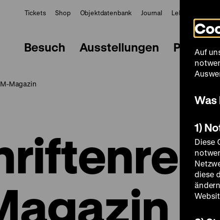
Tickets
Shop
Objektdatenbank
Journal
LeMO
ZWBE
Coo
Besuch
Ausstellungen
Progra
Auf un
notwen
Auswer
DHM-Magazin
Was 
1) N
hriftenrei
Diese 
notwen
Netzwe
diese 
agazin
ändern
Websit