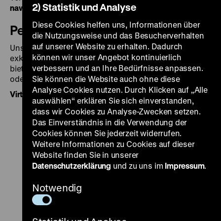
2) Statistik und Analyse
nawrot
@
dhm.de
Diese Cookies helfen uns, Informationen über
Pei-Bau Foyer
die Nutzungsweise und das Besucherverhalten
auf unserer Website zu erhalten. Dadurch
Unsere Räume bieten vielseitige Möglichkeiten für
können wir unser Angebot kontinuierlich
exklusive Veranstaltungen. Das Foyer des Pei-Baus
verbessern und an Ihre Bedürfnisse anpassen.
bietet Raum für festliche Empfänge, sei es als Auftakt
oder Ausklang Ihrer Veranstaltung.
Sie können die Website auch ohne diese
Analyse Cookies nutzen. Durch Klicken auf „Alle
Virtueller Besuch bei Google Arts & Culture
auswählen“ erklären Sie sich einverstanden,
dass wir Cookies zu Analyse-Zwecken setzen.
Das Einverständnis in die Verwendung der
Cookies können Sie jederzeit widerrufen.
Weitere Informationen zu Cookies auf dieser
Website finden Sie in unserer
Datenschutzerklärung
und zu uns im
Impressum
.
Notwendig