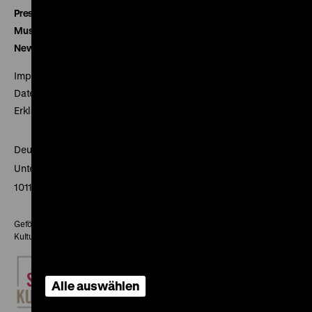
Presse
Museumsverein
Newsletter
Impressum
Datenschutz
Erklärung digitale Barrierefreiheit
Deutsches Historisches Museum
Unter den Linden 2
10117 Berlin
Gefördert mit Mitteln des Beauftragten der Bundesregierung für
Kultur und Medien
Alle auswählen