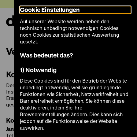
Direkt
Heute +
Cookie Einstellungen
zum
Seiteninhalt
Auf unserer Website werden neben den
springen
Navi
technisch unbedingt notwendigen Cookies
auf-
und
noch Cookies zur statistischen Auswertung
zuk
gesetzt.
Vermietung
Was bedeutet das?
1) Notwendig
Kommerzielle Vermietung
Diese Cookies sind für den Betrieb der Website
Der Zeughaushof ist für notwendige
unbedingt notwendig, weil sie grundlegende
Instandsetzungen des Zeughauses und für die
Funktionen wie Sicherheit, Netzwerkfreiheit und
Erarbeitung der neuen Ständigen Ausstellung
Barrierefreiheit ermöglichen. Sie können diese
geschlossen.
deaktivieren, indem Sie ihre
Browsereinstellungen ändern. Dies kann sich
Kontakt
jedoch auf die Funktionsweise der Website
auswirken.
Jana Nawrot
Tel +49 30 20304-151