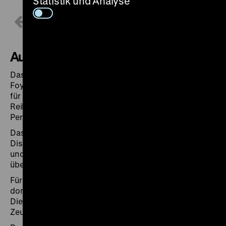
Statistik und Analyse
1 / 2
Auditorium
Das Auditorium im Pei-Bau ist über das großzügige
Foyer zu erreichen kann je nach verfügbarer Kapazität
für ausgewählte Veranstaltungen gemietet werden. Die
Reihenbestuhlung bietet Sitzmöglichkeiten für 57
Personen.
Das Podium kann je nach Veranstaltung für
Diskussionen und Vorträge mit Rednerpult, Stühlen
und Tischen ausgestattet werden. Der Raum verfügt
über moderne Präsentationstechnik.
Für Abendveranstaltungen steht das Auditorium nur
donnerstags zur Verfügung, da von Freitag bis
Dienstag das reguläre Filmprogramm des
Zeughauskinos gezeigt wird.