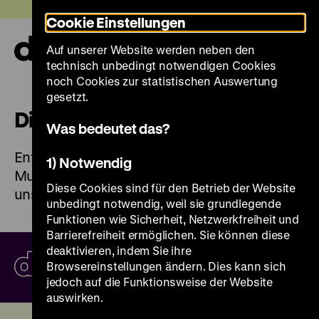
Direkt
Heute +
Cookie Einstellungen
zum
Seiteninhalt
Auf unserer Website werden neben den
springen
Navi
technisch unbedingt notwendigen Cookies
auf-
und
noch Cookies zur statistischen Auswertung
zuk
gesetzt.
Digitale Angebote
Was bedeutet das?
Entdecken Sie das Deutsche Historische
1) Notwendig
Museum digital! Wir empfehlen Ihnen einige
Diese Cookies sind für den Betrieb der Website
unserer Angebote.
unbedingt notwendig, weil sie grundlegende
Funktionen wie Sicherheit, Netzwerkfreiheit und
Barrierefreiheit ermöglichen. Sie können diese
DHM
deaktivieren, indem Sie ihre
Journal
Browsereinstellungen ändern. Dies kann sich
jedoch auf die Funktionsweise der Website
auswirken.