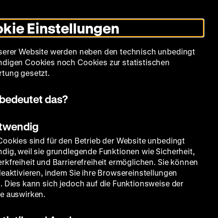
Informationen
Informationen
Suche
Heute +
Deutsch
Englisch
Zeughauskino
Dunklen
De
En
zum
zum
Modus
kie Einstellungen
Deutschen
Deutschen
umschalten
Historischen
Historischen
mm
Sammlung
Bildung
Museum
Museum
Museum
serer Website werden neben den technisch unbedingt
in
in
digen Cookies noch Cookies zur statistischen
Deutscher
Leichter
tung gesetzt.
Gebärdensprache
Sprache
bedeutet das?
otwendig
Cookies sind für den Betrieb der Website unbedingt
dig, weil sie grundlegende Funktionen wie Sicherheit,
rkfreiheit und Barrierefreiheit ermöglichen. Sie können
deaktivieren, indem Sie ihre Browsereinstellungen
. Dies kann sich jedoch auf die Funktionsweise der
e auswirken.