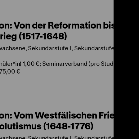
on: Von der Reformation bis zum
rieg (1517-1648)
wachsene, Sekundarstufe I, Sekundarstufe II
üler*in) 1,00 €; Seminarverband (pro Student*in) 1,
75,00 €
ion: Vom Westfälischen Frieden b
olutismus (1648-1776)
wachsene, Sekundarstufe I, Sekundarstufe II