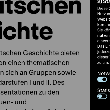
utschen
2) St
Diese 
Nutzun
ichte
Websit
kontin
Sie kö
nutzen.
einver
Das Ei
tschen Geschichte bieten
jederz
dieser
ion einen thematischen
zu uns
en sich an Gruppen sowie
Notw
rstufen I und II. Des
Stati
äsentationen zu den
uen- und