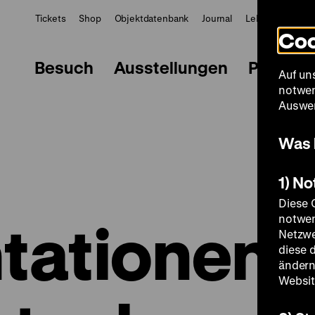
Tickets
Shop
Objektdatenbank
Journal
LeMO
ZWBE
Coo
Besuch
Ausstellungen
Progra
Auf un
notwen
Auswer
Was 
1) N
Diese 
tationen
notwen
Netzwe
diese 
ändern
Websit