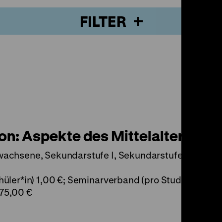
FILTER
on: Aspekte des Mittelalters (80
wachsene, Sekundarstufe I, Sekundarstufe II
üler*in) 1,00 €; Seminarverband (pro Student*in) 1,
75,00 €