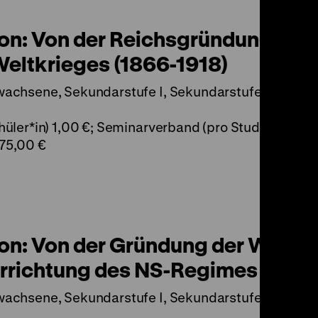
ion: Von der Reichsgründung bis
Weltkrieges (1866-1918)
wachsene, Sekundarstufe I, Sekundarstufe II
üler*in) 1,00 €; Seminarverband (pro Student*in) 1,
75,00 €
ion: Von der Gründung der Weima
Errichtung des NS-Regimes (1918
wachsene, Sekundarstufe I, Sekundarstufe II