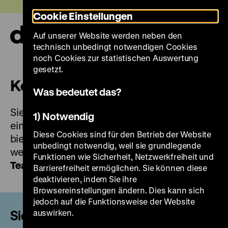
Direkt
Heute +
Cookie Einstellungen
zum
Seiteninhalt
Auf unserer Website werden neben den
springen
Navi
technisch unbedingt notwendigen Cookies
auf-
und
noch Cookies zur statistischen Auswertung
zuk
gesetzt.
Kontakt
Was bedeutet das?
Sie wünschen einen direkten Kontakt zu
1) Notwendig
einzelnen Bereichen unseres Museums? Hier
Diese Cookies sind für den Betrieb der Website
bieten wir Ihnen eine erste Orientierung,
unbedingt notwendig, weil sie grundlegende
weitere Kontaktinformationen finden Sie unter
Funktionen wie Sicherheit, Netzwerkfreiheit und
Team
.
Barrierefreiheit ermöglichen. Sie können diese
deaktivieren, indem Sie ihre
Browsereinstellungen ändern. Dies kann sich
jedoch auf die Funktionsweise der Website
Sie haben Fragen?
auswirken.