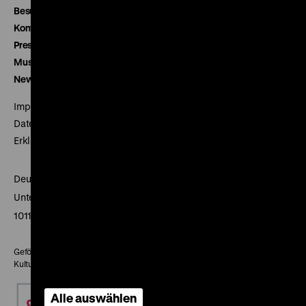
Besucherservice
Kontakt
Presse
Museumsverein
Newsletter
Impressum
Datenschutz
Erklärung digitale Barrierefreiheit
Deutsches Historisches Museum
Unter den Linden 2
10117 Berlin
Gefördert mit Mitteln des Beauftragten der Bundesregierung für
Kultur und Medien
Alle auswählen