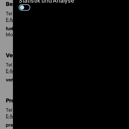
Statistik und Analyse
Besucherservice
Tel +49 30 20304-750
E-Mail
fuehrung@dhm.de
Montag bis Freitag 9-16 Uhr
Verkauf Tickets und Publikationen
Tel +49 30 20304-731
E-Mail
verkauf@dhm.de
Presse
Tel +49 30 20304-410
E-Mail
presse@dhm.de