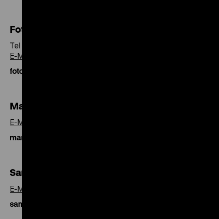
Fotoservice
Tel +49 30 20304-220-221
E-Mail
fotoservice@dhm.de
Marketing
E-Mail
marketing@dhm.de
Sammlung
E-Mail
sammlung@dhm.de