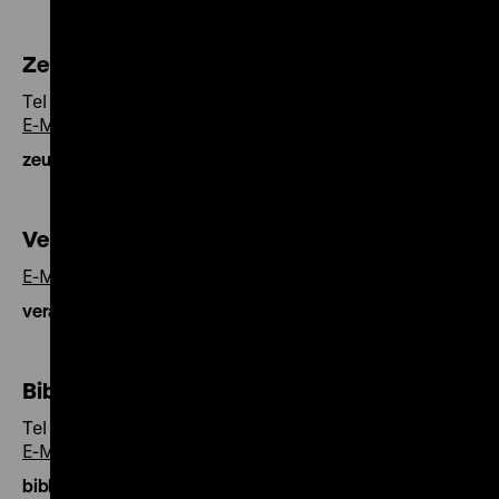
Zeughauskino
Tel +49 30 20304-421
E-Mail
zeughauskino@dhm.de
Veranstaltungen
E-Mail
veranstaltung@dhm.de
Bibliothek
Tel +49 30 20304-321
E-Mail
bibliothek@dhm.de