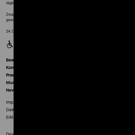
täglich 10-18 Uhr
Zeughaus:
geschlossen
24. Dezember geschlossen
Besucherservice
Kontakt
Presse
Museumsverein
Newsletter
Impressum
Datenschutz
Erklärung digitale Barrierefreiheit
Deutsches Historisches Museum