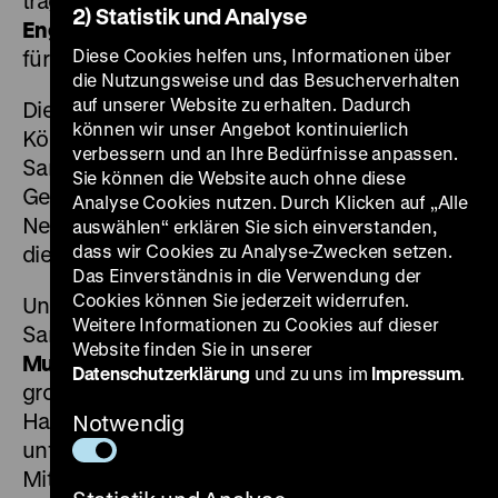
tragende Rolle zu. Ebenso ist
bürgerliches
2) Statistik und Analyse
Engagement und Mäzenatentum
bedeutsam
Diese Cookies helfen uns, Informationen über
für unser Haus.
die Nutzungsweise und das Besucherverhalten
auf unserer Website zu erhalten. Dadurch
Die Militaria-Bestände des einstigen
können wir unser Angebot kontinuierlich
Königlich-Preußischen Zeughauses, die
verbessern und an Ihre Bedürfnisse anpassen.
Sammlungen des Museums für Deutsche
Sie können die Website auch ohne diese
Geschichte (MfDG) sowie systematische
Analyse Cookies nutzen. Durch Klicken auf „Alle
Neuerwerbungen und
Schenkungen
bilden
auswählen“ erklären Sie sich einverstanden,
dass wir Cookies zu Analyse-Zwecken setzen.
die
Sammlung
des DHM.
Das Einverständnis in die Verwendung der
Cookies können Sie jederzeit widerrufen.
Unterstützt bei der Erweiterung seiner
Weitere Informationen zu Cookies auf dieser
Sammlung wird das DHM durch seinen
Website finden Sie in unserer
Museumsverein
. Ihm sei daher an dieser Stelle
Datenschutzerklärung
und zu uns im
Impressum
.
großer Dank ausgesprochen! Wenn Sie unser
Haus und unsere Arbeit zukünftig
Notwendig
unterstützen möchten, freuen wir uns, Sie als
Mitglied des Museumsvereins begrüßen zu