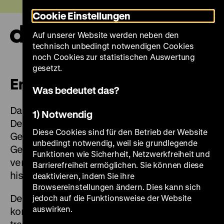
Direkt
Heute +
Cookie Einstellungen
zum
Seiteninhalt
Auf unserer Website werden neben den
springen
Navi
technisch unbedingt notwendigen Cookies
auf-
und
noch Cookies zur statistischen Auswertung
zuk
gesetzt.
Engagement
Was bedeutet das?
Das Deutsche Historische Museum (DHM) ist
1) Notwendig
Deutschlands nationales
Diese Cookies sind für den Betrieb der Website
Geschichtsmuseum. Es vermittelt deutsche
unbedingt notwendig, weil sie grundlegende
Geschichte im internationalen Kontext und
Funktionen wie Sicherheit, Netzwerkfreiheit und
versteht sich als ein Ort der Stärkung
Barrierefreiheit ermöglichen. Sie können diese
historischer Urteilskraft.
deaktivieren, indem Sie ihre
Browsereinstellungen ändern. Dies kann sich
Der
institutionellen und Projektförderung
jedoch auf die Funktionsweise der Website
auswirken.
kommt im Engagment für das DHM die