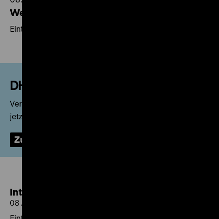
Weltflüchtlingstag am 20. Juni
Eintritt frei und kostenfreie Themenführungen
DHM-Newsletter
Verpassen Sie keine Neuigkeiten mehr: Abonnieren Sie
jetzt unseren Newsletter!
Zur Anmeldung
Internationaler Museumstag am 17. Mai
08.05.2026
Eintritt frei