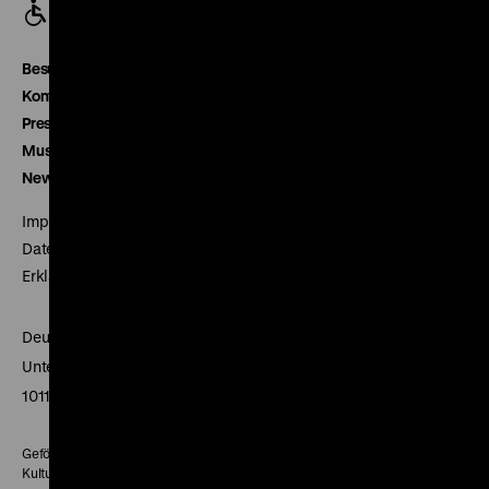
Besucherservice
Kontakt
Presse
Museumsverein
Newsletter
Impressum
Datenschutz
Erklärung digitale Barrierefreiheit
Deutsches Historisches Museum
Unter den Linden 2
10117 Berlin
Gefördert mit Mitteln des Beauftragten der Bundesregierung für
Kultur und Medien