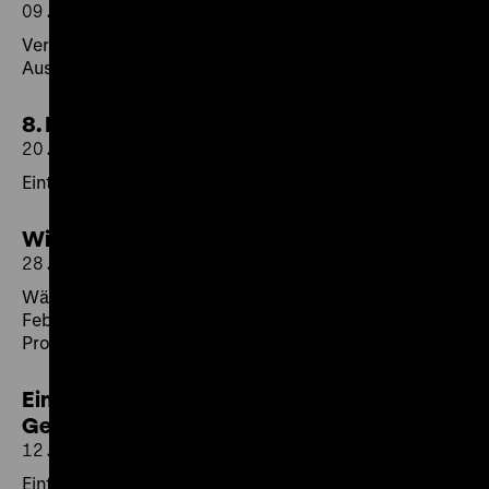
09.03.2026
Verlängerte Öffnungszeiten und Finissage zur
Ausstellung
8. März: Internationaler Frauentag
20.02.2026
Eintritt und Führungen frei
Winterferien im DHM
28.01.2026
Während der Berliner Winterferien vom 2. bis 6.
Februar bieten wir auch in diesem Jahr ein besonderes
Programm für Kinder, Jugendliche und Familien an.
Eintritt frei zum Internationalen Tag des
Gedenkens an die Opfer des Holocaust
12.01.2026
Eintritt frei und kostenfreie Führungen am 27. Januar