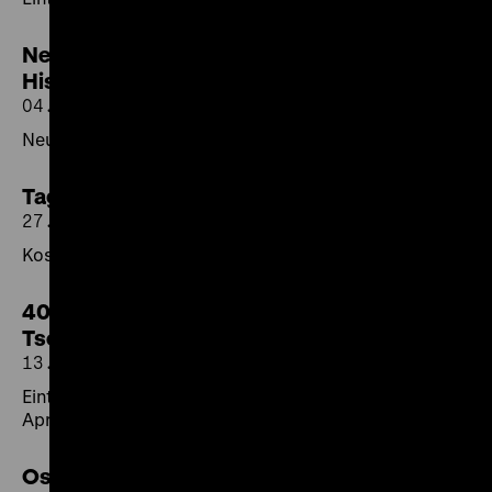
Neues Corporate Design für das Deutsche
Historische Museum
04.05.2026
Neue Farben, neue Schrift und drei kleine Buchstaben
Tag des Wolfes am 30. April 2026
27.04.2026
Kostenfreie Themenführungen
40. Jahrestag Reaktorkatastrophe von
Tschernobyl
13.04.2026
Eintritt frei und kostenlose Themenführungen am 26.
April 2026
Osterferien im DHM