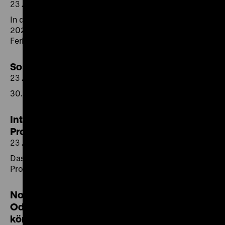
23.03.2026
In den Berliner Osterferien (30. März bis 10. April
2026) bieten wir für Kinder und Familien ein
Ferienprogramm an.
Sonderverkauf
23.03.2026
30. März bis 12. April 2026
Internationaler Tag der
Provenienzforschung am 8. April 2026
23.03.2026
Das DHM beteiligt sich beim 8. Internationalen Tag der
Provenienzforschung mit verschiedenen Formaten.
Noch bis 22. März 2026: „Roads not Taken.
Oder: Es hätte auch anders kommen
können”