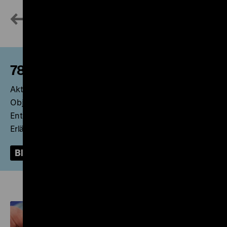
785.000 digitalisierte Objekte
Aktuell sind annähernd 785.000 von ca. 1.000.000
Objekten in den Sammlungen digital erfasst.
Entdecken Sie davon ausgewählte Objekte mit kurzen
Erläuterungen bei einem Blick in die Sammlungen.
Blick in die Sammlung