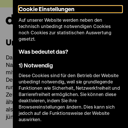
Direkt
Heute +
Cookie Einstellungen
zum
Seiteninhalt
Auf unserer Website werden neben den
springen
Navi
technisch unbedingt notwendigen Cookies
auf-
und
noch Cookies zur statistischen Auswertung
zuk
gesetzt.
Unsere Sammlung
Was bedeutet das?
Das Fluchtboot zweier DDR-Bürger, der Hut
Napoleons oder die Handprothese eines
1) Notwendig
mittelalterlichen Ritters – die Sammlung des
Diese Cookies sind für den Betrieb der Website
Deutschen Historischen Museums umfasst
unbedingt notwendig, weil sie grundlegende
rund eine Million sehr unterschiedliche
Funktionen wie Sicherheit, Netzwerkfreiheit und
Zeugnisse der deutschen Geschichte. Die
Barrierefreiheit ermöglichen. Sie können diese
deaktivieren, indem Sie ihre
ältesten stammen aus dem frühen Mittelalter,
Browsereinstellungen ändern. Dies kann sich
als von Deutschland noch keine Rede war, die
jedoch auf die Funktionsweise der Website
jüngsten aus der unmittelbaren Gegenwart.
auswirken.