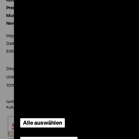
Presse
Museumsverein
Newsletter
Impressum
Datenschutz
Erklärung digitale Barrierefreiheit
Deutsches Historisches Museum
Unter den Linden 2
10117 Berlin
Gefördert mit Mitteln des Beauftragten der Bundesregierung für
Kultur und Medien
Alle auswählen