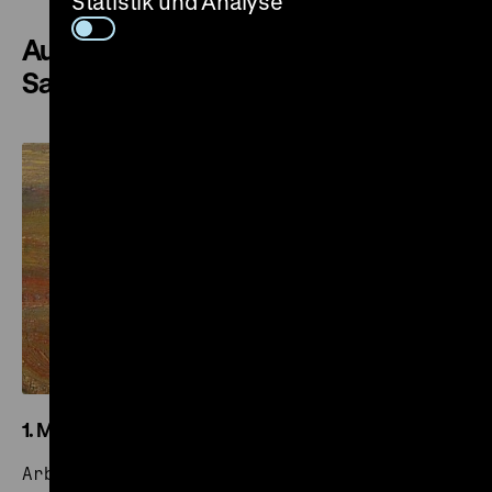
Statistik und Analyse
Ausgewählte Themen der
Sammlung
1. Mai
Arbeits-, Kampf- und Feiertag