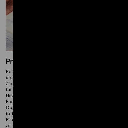
Provenienzforschung
Recherchen zur Herkunft der Objekte werden zu den
ursprünglichen Sammlungsbeständen des
Zeughauses wie auch zu Erwerbungen des Museums
für Deutsche Geschichte und des Deutschen
Historischen Museums durchgeführt.
Forschungsergebnisse zu einzelnen Objekten, zu
Objektgruppen und zur Grundlagenforschung werden
fortlaufend veröffentlicht. Für die internationale
Provenienzforschung werden wichtige Datenbanken
zur Verfügung gestellt.