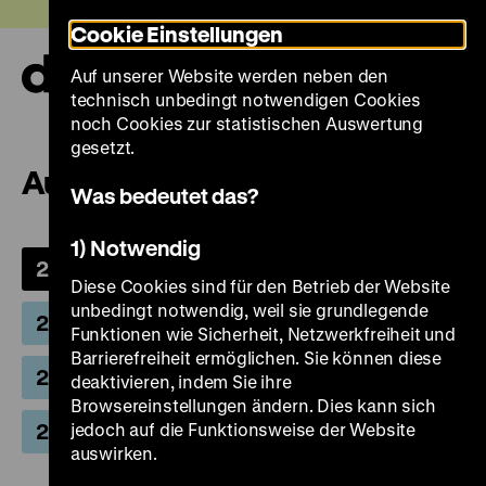
Direkt
Heute +
Cookie Einstellungen
zum
Seiteninhalt
Auf unserer Website werden neben den
springen
Navi
technisch unbedingt notwendigen Cookies
auf-
und
noch Cookies zur statistischen Auswertung
zuk
gesetzt.
Ausstellungen 2026
Was bedeutet das?
1) Notwendig
2026
2025
2024
2023
Diese Cookies sind für den Betrieb der Website
unbedingt notwendig, weil sie grundlegende
2022
2021
2020
2019
Funktionen wie Sicherheit, Netzwerkfreiheit und
Barrierefreiheit ermöglichen. Sie können diese
2018
2017
2016
2015
deaktivieren, indem Sie ihre
Browsereinstellungen ändern. Dies kann sich
2014
jedoch auf die Funktionsweise der Website
2013 und früher
auswirken.