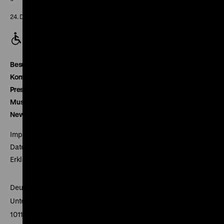
24. Dezember geschlossen
Besucherservice
Kontakt
Presse
Museumsverein
Newsletter
Impressum
Datenschutz
Erklärung digitale Barrierefreiheit
Deutsches Historisches Museum
Unter den Linden 2
10117 Berlin