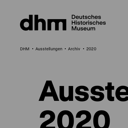
Direkt
zum
Seiteninhalt
springen
DHM
Ausstellungen
Archiv
2020
Ausste
2020