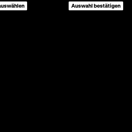
 auswählen
Auswahl bestätigen
Beethoven | Freiheit
20. August 2020 bis 27. Juni 2021
Themenpfad in der Dauerausstellung