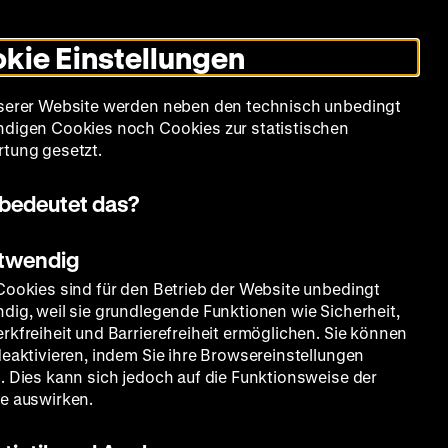
Informationen
Informationen
Suche
Heute +
Deutsch
Englisch
Zeughauskino
Dunklen
De
En
zum
zum
Modus
kie Einstellungen
Deutschen
Deutschen
umschalten
Historischen
Historischen
mm
Sammlung
Bildung
Museum
Museum
Museum
serer Website werden neben den technisch unbedingt
in
in
digen Cookies noch Cookies zur statistischen
Deutscher
Leichter
tung gesetzt.
Gebärdensprache
Sprache
bedeutet das?
otwendig
Cookies sind für den Betrieb der Website unbedingt
dig, weil sie grundlegende Funktionen wie Sicherheit,
rkfreiheit und Barrierefreiheit ermöglichen. Sie können
deaktivieren, indem Sie ihre Browsereinstellungen
. Dies kann sich jedoch auf die Funktionsweise der
e auswirken.