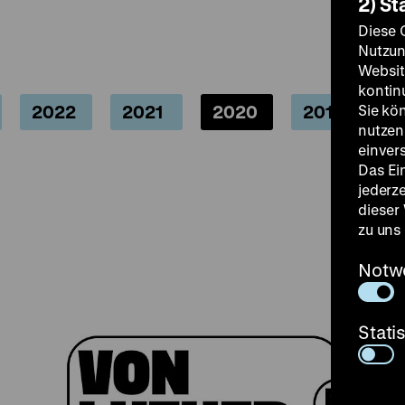
2) St
Diese 
Nutzun
Websit
kontin
2022
2021
2020
2019
Sie kö
2
nutzen.
einver
Das Ei
jederz
dieser
zu uns
Notw
Stati