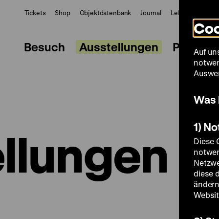
Tickets
Shop
Objektdatenbank
Journal
LeMO
ZWBE
Coo
Besuch
Ausstellungen
Progra
Auf un
notwen
Auswer
Was 
1) N
llungen
Diese 
notwen
Netzwe
diese 
ändern
Websit