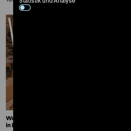
Statistik und Analyse
Wolf Biermann. Ein Lyriker und Liedermacher
in Deutschland