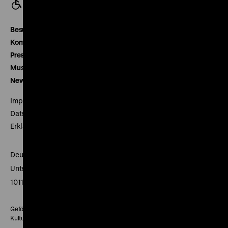
Besucherservice
Kontakt
Presse
Museumsverein
Newsletter
Impressum
Datenschutz
Erklärung digitale Barrierefreiheit
Deutsches Historisches Museum
Unter den Linden 2
10117 Berlin
Gefördert mit Mitteln des Beauftragten der Bundesregierung für
Kultur und Medien