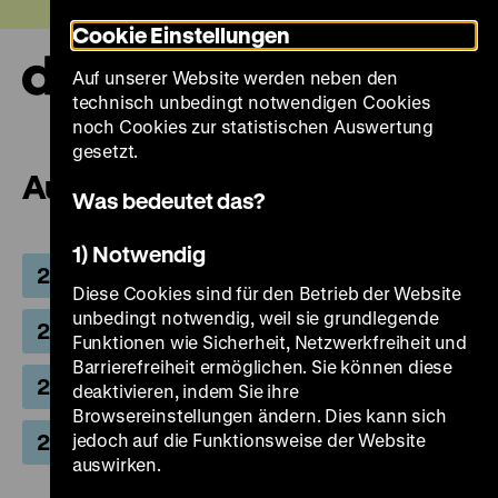
Direkt
Heute +
Cookie Einstellungen
zum
Seiteninhalt
Auf unserer Website werden neben den
springen
Navi
technisch unbedingt notwendigen Cookies
auf-
und
noch Cookies zur statistischen Auswertung
zuk
gesetzt.
Ausstellungen 2023
Was bedeutet das?
1) Notwendig
2026
2025
2024
2023
Diese Cookies sind für den Betrieb der Website
unbedingt notwendig, weil sie grundlegende
2022
2021
2020
2019
Funktionen wie Sicherheit, Netzwerkfreiheit und
Barrierefreiheit ermöglichen. Sie können diese
2018
2017
2016
2015
deaktivieren, indem Sie ihre
Browsereinstellungen ändern. Dies kann sich
2014
jedoch auf die Funktionsweise der Website
2013 und früher
auswirken.