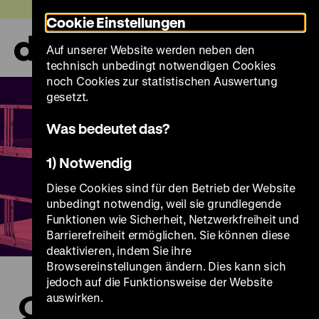
Direkt
Heute +
Cookie Einstellungen
zum
Seiteninhalt
Auf unserer Website werden neben den
springen
Navi
technisch unbedingt notwendigen Cookies
auf-
und
noch Cookies zur statistischen Auswertung
zuk
gesetzt.
Was bedeutet das?
1) Notwendig
Diese Cookies sind für den Betrieb der Website
unbedingt notwendig, weil sie grundlegende
Funktionen wie Sicherheit, Netzwerkfreiheit und
Barrierefreiheit ermöglichen. Sie können diese
deaktivieren, indem Sie ihre
Browsereinstellungen ändern. Dies kann sich
jedoch auf die Funktionsweise der Website
8.
31.
auswirken.