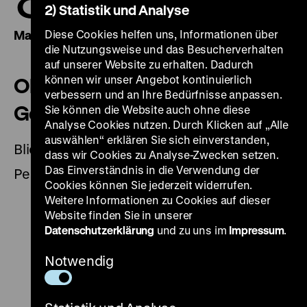
2) Statistik und Analyse
Diese Cookies helfen uns, Informationen über
Mai 2026
Oktober 2027
die Nutzungsweise und das Besucherverhalten
auf unserer Website zu erhalten. Dadurch
können wir unser Angebot kontinuierlich
Objekte. Geschichte.
verbessern und an Ihre Bedürfnisse anpassen.
Geschichten.
Sie können die Website auch ohne diese
Analyse Cookies nutzen. Durch Klicken auf „Alle
auswählen“ erklären Sie sich einverstanden,
Blick in die Sammlung
dass wir Cookies zu Analyse-Zwecken setzen.
Das Einverständnis in die Verwendung der
Pei-Bau, Erdgeschoss
Cookies können Sie jederzeit widerrufen.
Weitere Informationen zu Cookies auf dieser
Website finden Sie in unserer
Datenschutzerklärung
und zu uns im
Impressum
.
Heute geöffnet
Notwendig
10.00 – 18.00 Uhr