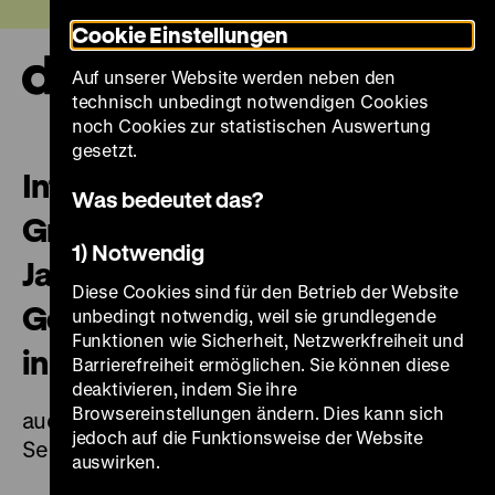
Direkt
Heute +
Cookie Einstellungen
zum
Seiteninhalt
Auf unserer Website werden neben den
springen
Navi
technisch unbedingt notwendigen Cookies
auf-
und
noch Cookies zur statistischen Auswertung
zuk
gesetzt.
Interaktiver Workshop für
Was bedeutet das?
Grundschulklassen der
1) Notwendig
Jahrgangsstufen 1–6 „Objekte.
Diese Cookies sind für den Betrieb der Website
Geschichte. Geschichten. Blick
unbedingt notwendig, weil sie grundlegende
Funktionen wie Sicherheit, Netzwerkfreiheit und
in die Sammlung“
Barrierefreiheit ermöglichen. Sie können diese
deaktivieren, indem Sie ihre
Browsereinstellungen ändern. Dies kann sich
auch für Schulen mit Förderschwerpunkt
jedoch auf die Funktionsweise der Website
Sehen, Hören oder Lernschwierigkeiten
auswirken.