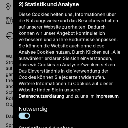
2) Statistik und Analyse
Pei-Bau
Diese Cookies helfen uns, Informationen über
Barrierefrei, Grundschule
die Nutzungsweise und das Besucherverhalten
auf unserer Website zu erhalten. Dadurch
Schulklassen (pro Schüler*in und Eintritt im
können wir unser Angebot kontinuierlich
Klassenverband frei)
1,00 €
verbessern und an Ihre Bedürfnisse anpassen.
Sie können die Website auch ohne diese
Analyse Cookies nutzen. Durch Klicken auf „Alle
Warum haben Menschen vor hunderten von Jahren ein
auswählen“ erklären Sie sich einverstanden,
Straußenei graviert? Was erzählen die Unterschriften
dass wir Cookies zu Analyse-Zwecken setzen.
auf einem Becher aus dem 16. Jahrhundert? Passt ein
Das Einverständnis in die Verwendung der
ganzes Stadion in eine Truhe? Der Workshop
Cookies können Sie jederzeit widerrufen.
thematisiert einerseits diese und andere Objekte und
Weitere Informationen zu Cookies auf dieser
andererseits den Ort Museum und seine Aufgaben. Die
Website finden Sie in unserer
Schülerinnen und Schüler erfahren, welche zentrale
Datenschutzerklärung
und zu uns im
Impressum
.
Rolle das Sammeln in Museen einnimmt und wie die
Objekte ihren Weg in das Museum gefunden haben.
Notwendig
Dauer: 90 Minuten
Sprache: Deutsch