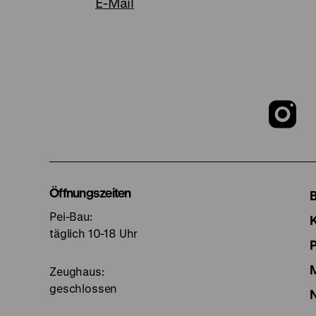
E-Mail
Z
u
I
Öffnungszeiten
Pei-Bau:
S
täglich 10-18 Uhr
Zeughaus:
geschlossen