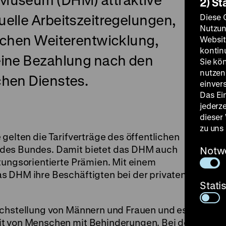
2) St
elle Arbeitszeitregelungen,
Diese 
Nutzun
lichen Weiterentwicklung,
Websit
kontin
eine Bezahlung nach den
Sie kö
nutzen.
chen Dienstes.
einver
Das Ei
jederz
dieser
zu uns
gelten die Tarifverträge des öffentlichen
 des Bundes. Damit bietet das DHM auch
Notw
tungsorientierte Prämien. Mit einem
s DHM ihre Beschäftigten bei der privaten
Stati
ichstellung von Männern und Frauen und es
it von Menschen mit Behinderungen. Bei der