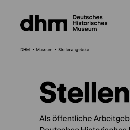
Direkt
zum
Seiteninhalt
springen
DHM
Museum
Stellenangebote
Stelle
Als öffentliche Arbeitgebe
Deutsches Historisches