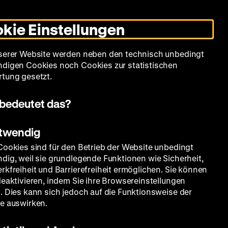
Informationen
Informationen
Suche
Heute +
Deutsch
Englisch
Zeughauskino
Dunklen
De
En
zum
zum
Modus
kie Einstellungen
Deutschen
Deutschen
umschalten
Historischen
Historischen
mm
Sammlung
Bildung
Museum
Museum
Museum
serer Website werden neben den technisch unbedingt
in
in
digen Cookies noch Cookies zur statistischen
Deutscher
Leichter
tung gesetzt.
Gebärdensprache
Sprache
bedeutet das?
otwendig
Cookies sind für den Betrieb der Website unbedingt
dig, weil sie grundlegende Funktionen wie Sicherheit,
rkfreiheit und Barrierefreiheit ermöglichen. Sie können
deaktivieren, indem Sie ihre Browsereinstellungen
. Dies kann sich jedoch auf die Funktionsweise der
e auswirken.