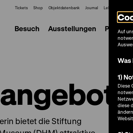
Tickets
Shop
Objektdatenbank
Journal
LeMO
ZWBE
Coo
Besuch
Ausstellungen
Progra
Auf un
notwen
Auswer
Was 
1) N
nangebote
Diese 
notwen
Netzwe
diese 
ändern
Websit
rin bietet die Stiftung
 Museum (DHM) attraktive