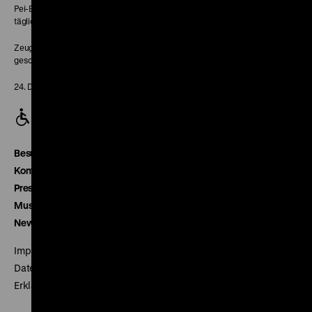
Pei-Bau:
täglich 10-18 Uhr
Zeughaus:
geschlossen
24. Dezember geschlossen
Besucherservice
Kontakt
Presse
Museumsverein
Newsletter
Impressum
Datenschutz
Erklärung digitale Barrierefreiheit