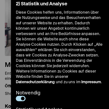
2) Statistik und Analyse
Diese Cookies helfen uns, Informationen über
die Nutzungsweise und das Besucherverhalten
auf unserer Website zu erhalten. Dadurch
können wir unser Angebot kontinuierlich
verbessern und an Ihre Bedürfnisse anpassen.
Sie können die Website auch ohne diese
Analyse Cookies nutzen. Durch Klicken auf „Alle
auswählen“ erklären Sie sich einverstanden,
dass wir Cookies zu Analyse-Zwecken setzen.
Das Einverständnis in die Verwendung der
Museumsshop vor Ort
Cookies können Sie jederzeit widerrufen.
Weitere Informationen zu Cookies auf dieser
Entdecken Sie unseren Museumsshop im Pei-Bau mit
Website finden Sie in unserer
einem ausgewählten Sortiment an Produkten!
Datenschutzerklärung
und zu uns im
Impressum
.
Öffnungszeiten
Notwendig
Shop im Pei-Bau: täglich 10 bis 18 Uhr
Kontakt