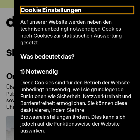
Direkt
Heute +
Cookie Einstellungen
zum
Seiteninhalt
Auf unserer Website werden neben den
springen
Navi
technisch unbedingt notwendigen Cookies
auf-
und
noch Cookies zur statistischen Auswertung
zuk
gesetzt.
Shop
Was bedeutet das?
1) Notwendig
Online-Shop
Diese Cookies sind für den Betrieb der Website
Über unseren
Online-Shop
können Sie
unbedingt notwendig, weil sie grundlegende
Publikationen des Deutschen Historischen Museums
Funktionen wie Sicherheit, Netzwerkfreiheit und
sowie Plakate, Postkarten und Souvenirs rund um die
Barrierefreiheit ermöglichen. Sie können diese
Uhr und bequem von zuhause bestellen.
deaktivieren, indem Sie ihre
Browsereinstellungen ändern. Dies kann sich
jedoch auf die Funktionsweise der Website
auswirken.