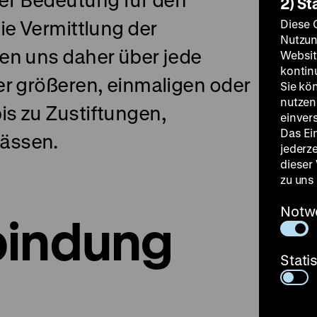
2) St
ie Vermittlung der
Diese 
Nutzun
en uns daher über jede
Websit
kontin
er größeren, einmaligen oder
Sie kö
nutzen.
s zu Zustiftungen,
einver
Das Ei
ässen.
jederz
dieser
zu uns
Notw
bindung
Stati