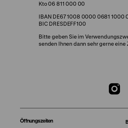
Kto 06 811 000 00
IBAN DE67 1008 0000 0681 1000 
BIC DRESDEFF100
Bitte geben Sie im Verwendungszwe
senden Ihnen dann sehr gerne eine
Z
u
I
Öffnungszeiten