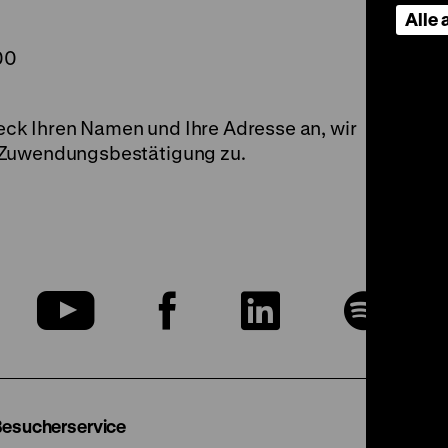
Alle
00
ck Ihren Namen und Ihre Adresse an, wir
 Zuwendungsbestätigung zu.
u
Zu
Zu
Zu
Zu
nserer
unserer
unserer
unserer
uns
nstagram
YouTube
Facebook
LinkedIn
Spo
Besucherservice