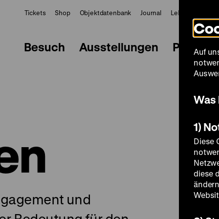
Tickets
Shop
Objektdatenbank
Journal
LeMO
ZWBE
Coo
Besuch
Ausstellungen
Progra
Auf un
notwen
Auswer
Was 
1) N
en
Diese 
notwen
Netzwe
diese 
ändern
Websit
Engagement und
r Bedeutung für den