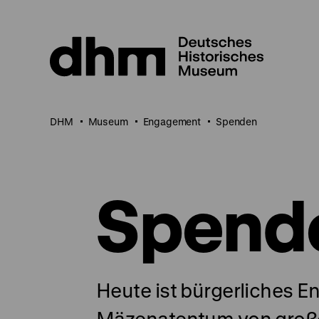
Direkt
zum
Seiteninhalt
springen
DHM
Museum
Engagement
Spenden
Spend
Heute ist bürgerliches 
Mäzenatentum von große