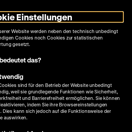
Informationen
Informationen
Suche
Heute +
Deutsch
Englisch
Zeughauskino
Dunklen
De
En
zum
zum
Modus
kie Einstellungen
Deutschen
Deutschen
umschalten
Historischen
Historischen
mm
Sammlung
Bildung
Museum
Museum
Museum
serer Website werden neben den technisch unbedingt
in
in
digen Cookies noch Cookies zur statistischen
Deutscher
Leichter
tung gesetzt.
Gebärdensprache
Sprache
bedeutet das?
otwendig
Cookies sind für den Betrieb der Website unbedingt
dig, weil sie grundlegende Funktionen wie Sicherheit,
rkfreiheit und Barrierefreiheit ermöglichen. Sie können
deaktivieren, indem Sie ihre Browsereinstellungen
. Dies kann sich jedoch auf die Funktionsweise der
e auswirken.