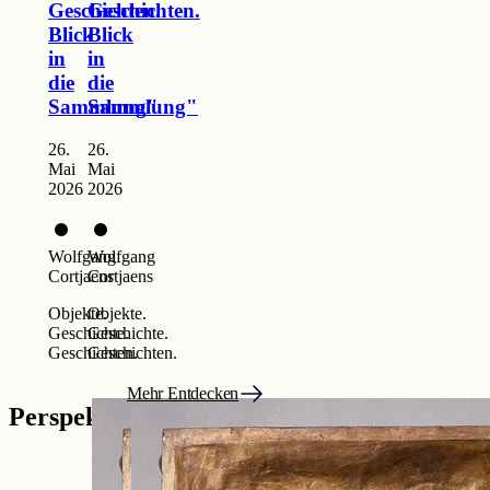
Geschichten.
Geschichten.
Blick
Blick
in
in
die
die
Sammlung"
Sammlung"
26.
26.
Mai
Mai
2026
2026
Wolfgang
Wolfgang
Cortjaens
Cortjaens
Objekte.
Objekte.
Geschichte.
Geschichte.
Geschichten.
Geschichten.
Mehr Entdecken
Perspektiven