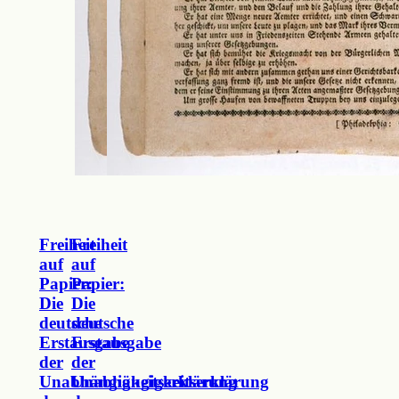
Freiheit
Freiheit
auf
auf
Papier:
Papier:
Die
Die
deutsche
deutsche
Erstausgabe
Erstausgabe
der
der
Unabhängigkeitserklärung
Unabhängigkeitserklärung