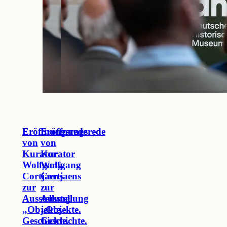
Eröffnungsrede
Eröffnungsrede
von
von
Kurator
Kurator
Wolfgang
Wolfgang
Cortjaens
Cortjaens
zur
zur
Ausstellung
Ausstellung
„Objekte.
„Objekte.
Geschichte.
Geschichte.