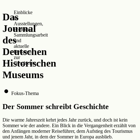
Zur DHM-Website
Einblicke
Das
in
Ausstellungen,
Journal
Projekte,
Sammlungsarbeit
des
und
aktuelle
Deutschen
Debatten
zur
Historischen
Geschichte
Museums
Fokus-Thema
Der Sommer schreibt Geschichte
Die warme Jahreszeit kehrt jedes Jahr zurück, und doch ist kein
Sommer wie der andere. Ein Blick in die Vergangenheit erzählt von
den Anfängen moderner Reiseführer, dem Aufstieg des Tourismus
und jenem Jahr, in dem der Sommer in Europa ausblieb.