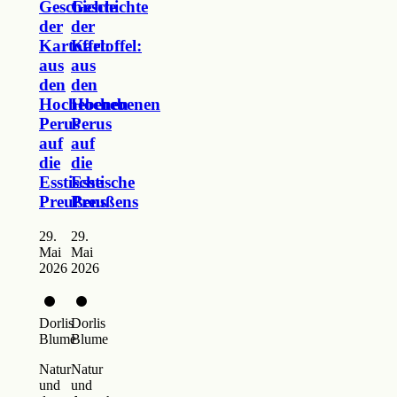
Geschichte
Geschichte
der
der
Kartoffel:
Kartoffel:
aus
aus
den
den
Hochebenen
Hochebenen
Perus
Perus
auf
auf
die
die
Esstische
Esstische
Preußens
Preußens
29.
29.
Mai
Mai
2026
2026
Dorlis
Dorlis
Blume
Blume
Natur
Natur
und
und