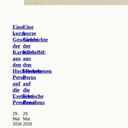
Eine
Eine
kurze
kurze
Geschichte
Geschichte
der
der
Kartoffel:
Kartoffel:
aus
aus
den
den
Hochebenen
Hochebenen
Perus
Perus
auf
auf
die
die
Esstische
Esstische
Preußens
Preußens
29.
29.
Mai
Mai
2026
2026