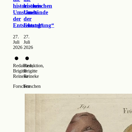
historischen
historischen
Umstände
Umstände
der
der
Entstehung“
Entstehung“
27.
27.
Juli
Juli
2026
2026
Redaktion,
Redaktion,
Brigitte
Brigitte
Reineke
Reineke
Forschen
Forschen