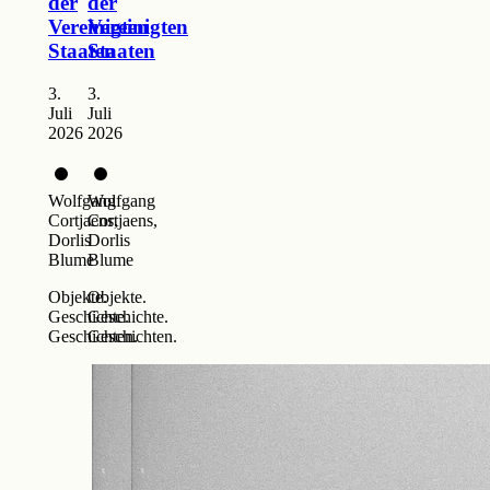
der
der
Vereinigten
Vereinigten
Staaten
Staaten
3.
3.
Juli
Juli
2026
2026
Wolfgang
Wolfgang
Cortjaens,
Cortjaens,
Dorlis
Dorlis
Blume
Blume
Objekte.
Objekte.
Geschichte.
Geschichte.
Geschichten.
Geschichten.