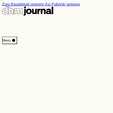
Zum Hauptinhalt springen
Zur Fußzeile springen
Start
Menü
Programm
Perspektiven
Inside DHM
Neue Ständige Ausstellung
Suche
Kontakt
Impressum
Datenschutz
Erklärung digitale Barrierefreiheit