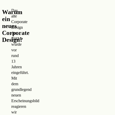
Das
Warum
alte
ein
Corporate
neues
Design
Corporate
des
Design?
DHM
wurde
vor
rund
13
Jahren
eingeführt.
Mit
dem
grundlegend
neuen
Erscheinungsbild
reagieren
wir