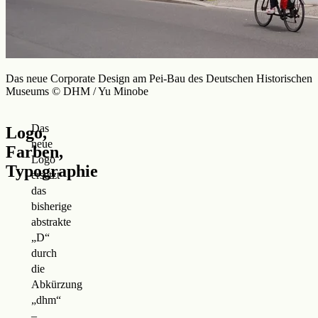
Das neue Corporate Design am Pei-Bau des Deutschen Historischen
Museums © DHM / Yu Minobe
Das
Logo,
neue
Farben,
Logo
Typographie
ersetzt
das
bisherige
abstrakte
„D“
durch
die
Abkürzung
„dhm“
–