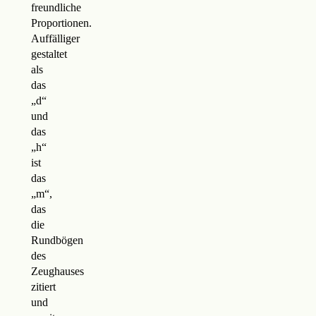
freundliche
Proportionen.
Auffälliger
gestaltet
als
das
„d“
und
das
„h“
ist
das
„m“,
das
die
Rundbögen
des
Zeughauses
zitiert
und