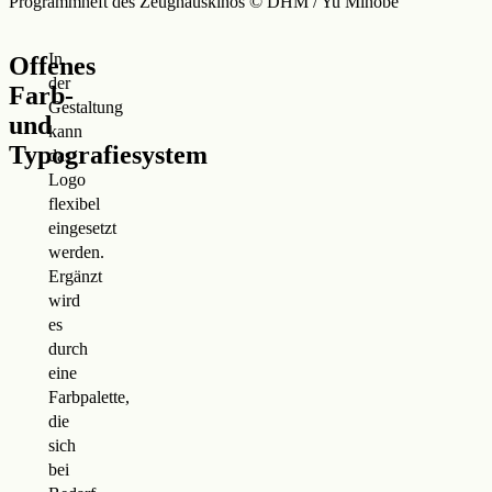
Programmheft des Zeughauskinos © DHM / Yu Minobe
In
Offenes
der
Farb-
Gestaltung
und
kann
Typografiesystem
das
Logo
flexibel
eingesetzt
werden.
Ergänzt
wird
es
durch
eine
Farbpalette,
die
sich
bei