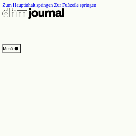
Zum Hauptinhalt springen
Zur Fußzeile springen
Start
Menü
Programm
Perspektiven
Inside DHM
Neue Ständige Ausstellung
Suche
Kontakt
Impressum
Datenschutz
Erklärung digitale Barrierefreiheit