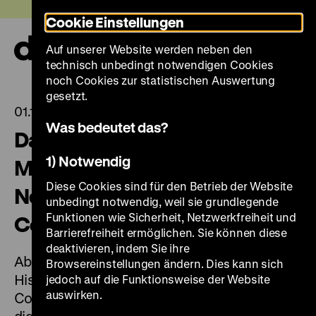
Direkt
Heute +
Cookie Einstellungen
zum
Seiteninhalt
Auf unserer Website werden neben den
springen
Navi
technisch unbedingt notwendigen Cookies
auf-
und
noch Cookies zur statistischen Auswertung
zuk
gesetzt.
01.12.2025
Was bedeutet das?
Das Deutsche Historische
1) Notwendig
Museum wird Teil des globalen
Diese Cookies sind für den Betrieb der Website
Netzwerks von Bloomberg
unbedingt notwendig, weil sie grundlegende
Funktionen wie Sicherheit, Netzwerkfreiheit und
Connects
Barrierefreiheit ermöglichen. Sie können diese
deaktivieren, indem Sie ihre
Ab dem 1. Dezember 2025 ist das Deutsche
Browsereinstellungen ändern. Dies kann sich
Historische Museum auf Bloomberg
jedoch auf die Funktionsweise der Website
auswirken.
Connects vertreten – der kostenlosen App, die