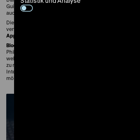
Statistik und Analyse
Guide in mehr als 40 Sprachen verfügbar und kann
auch offline genutzt werden.
Die App ist für
Android
und
iOS
kostenlos
verfügbar und kann auch als
browserbasierte Web-
App
genutzt werden.
Bloomberg Connects
wurde von Bloomberg
Philanthropies entwickelt, um Kunst und Kultur
weltweit barrierefrei und niedrigschwellig zugänglich
zu machen – für Besuchende vor Ort ebenso wie für
Interessierte, die Ausstellungen virtuell entdecken
möchten.