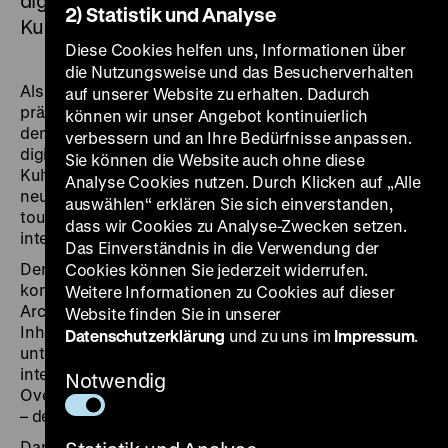
digitale Guides zu über 1.100 Museen und
2) Statistik und Analyse
Kultureinrichtungen weltweit bietet.
Diese Cookies helfen uns, Informationen über
die Nutzungsweise und das Besucherverhalten
Als eine der ersten Institutionen in Deutschland
auf unserer Website zu erhalten. Dadurch
präsentiert sich das Deutsche Historische Museum ab
können wir unser Angebot kontinuierlich
dem 1. Dezember 2025 auf Bloomberg Connects, der
verbessern und an Ihre Bedürfnisse anpassen.
digitalen Plattform von Bloomberg Philanthropies, die
Sie können die Website auch ohne diese
Kulturinstitutionen weltweit vernetzt. Mit diesem
Analyse Cookies nutzen. Durch Klicken auf „Alle
neuen Angebot richtet sich das DHM vor allem an
auswählen“ erklären Sie sich einverstanden,
touristische Zielgruppen und stärkt seine
dass wir Cookies zu Analyse-Zwecken setzen.
internationale Sichtbarkeit.
Das Einverständnis in die Verwendung der
Der digitale Guide bietet Einblicke in aktuelle und
Cookies können Sie jederzeit widerrufen.
kommende Ausstellungen sowie in die Geschichte und
Weitere Informationen zu Cookies auf dieser
Architektur von Zeughaus und Pei-Bau. Multimediale
Website finden Sie in unserer
Inhalte, Besucherinformationen und Karten
Datenschutzerklärung
und zu uns im
Impressum
.
unterstützen die Planung des Besuchs, während
integrierte Barrierefreiheitsfunktionen – etwa Voice-
Notwendig
Over, Untertitel, Schriftgrößenanpassung und Alt-Texte
– den Zugang für alle Nutzer*innen erleichtern.
Dank KI-gestützter Übersetzungssoftware ist der