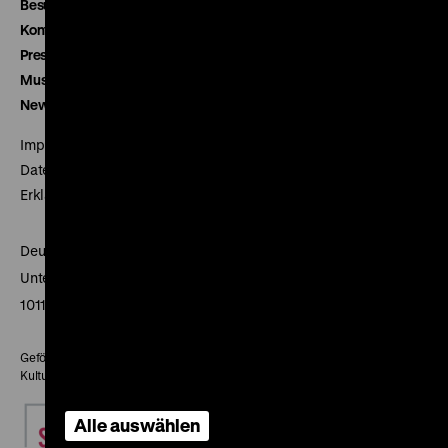
Besucherservice
Kontakt
Presse
Museumsverein
Newsletter
Impressum
Datenschutz
Erklärung digitale Barrierefreiheit
Deutsches Historisches Museum
Unter den Linden 2
10117 Berlin
Gefördert mit Mitteln des Beauftragten der Bundesregierung für
Kultur und Medien
Alle auswählen