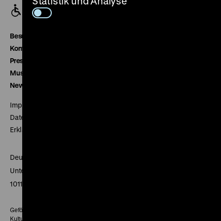
Statistik und Analyse
Besucherservice
Kontakt
Presse
Museumsverein
Newsletter
Impressum
Datenschutz
Erklärung digitale Barrierefreiheit
Deutsches Historisches Museum
Unter den Linden 2
10117 Berlin
Gefördert mit Mitteln des Beauftragten der Bundesregierung für
Kultur und Medien