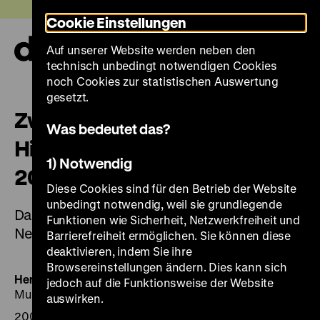
Direkt
Heute +
Cookie Einstellungen
zum
Seiteninhalt
Auf unserer Website werden neben den
springen
Navi
technisch unbedingt notwendigen Cookies
auf-
und
noch Cookies zur statistischen Auswertung
zuk
gesetzt.
Zwanzig Jahre Deutsches
Was bedeutet das?
Historisches Museum: 1987–
1) Notwendig
2007
Diese Cookies sind für den Betrieb der Website
unbedingt notwendig, weil sie grundlegende
Das Deutsche Historische Museum.– Berlin.
Funktionen wie Sicherheit, Netzwerkfreiheit und
Nebentit.: DHM-Magazin
Barrierefreiheit ermöglichen. Sie können diese
deaktivieren, indem Sie ihre
Browsereinstellungen ändern. Dies kann sich
Herausgegeben von:
DHM, Deutsches Historisches
jedoch auf die Funktionsweise der Website
Museum. Idee, Konzeption und Red.: Rudolf B. Trabold
auswirken.
2007, 143 Seiten: zahlr. Ill.