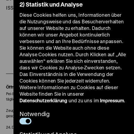
2) Statistik und Analyse
ISSN 1430-6913
Diese Cookies helfen uns, Informationen über
die Nutzungsweise und das Besucherverhalten
auf unserer Website zu erhalten. Dadurch
können wir unser Angebot kontinuierlich
verbessern und an Ihre Bedürfnisse anpassen.
Zu
Zu
Zu
Zu
Zu
Sie können die Website auch ohne diese
unserer
unserer
unserer
unserer
unser
Analyse Cookies nutzen. Durch Klicken auf „Alle
Zu
auswählen“ erklären Sie sich einverstanden,
Instagram
YouTube
Facebook
LinkedIn
Spoti
dass wir Cookies zu Analyse-Zwecken setzen.
unserer
Seite
Seite
Seite
Seite
Seite
Das Einverständnis in die Verwendung der
Soundcloud
Cookies können Sie jederzeit widerrufen.
Seite
Öffnungszeiten
Weitere Informationen zu Cookies auf dieser
Website finden Sie in unserer
Pei-Bau:
täglich 10-18 Uhr
Datenschutzerklärung
und zu uns im
Impressum
.
Zeughaus:
Notwendig
geschlossen
24. Dezember geschlossen