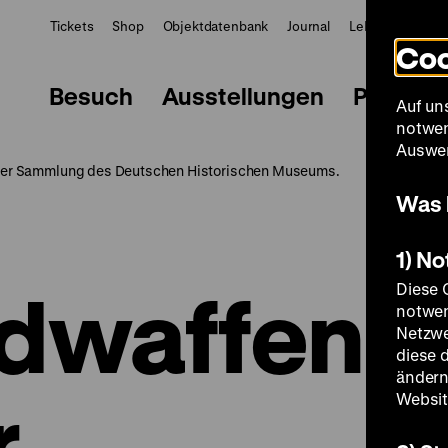
Tickets
Shop
Objektdatenbank
Journal
LeMO
ZWBE
Coo
Besuch
Ausstellungen
Progra
Auf un
notwen
Auswer
 der Sammlung des Deutschen Historischen Museums.
Was 
1) N
gdwaffen:
Diese 
notwen
Netzwe
diese 
ändern
r
Websit