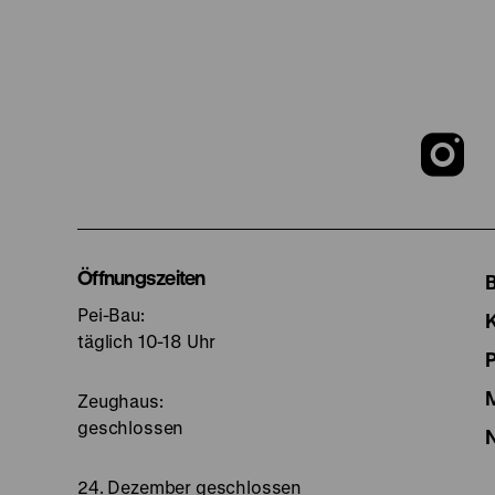
Z
u
I
Öffnungszeiten
Pei-Bau:
S
täglich 10-18 Uhr
Zeughaus:
geschlossen
24. Dezember geschlossen