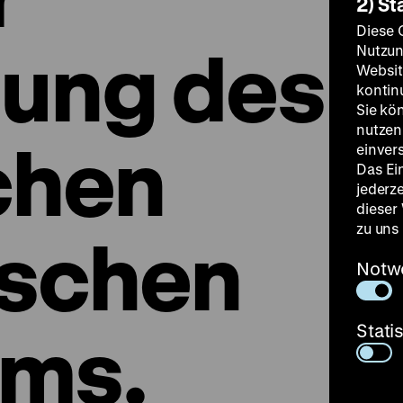
2) St
Diese 
ung des
Nutzun
Websit
kontin
Sie kö
nutzen.
chen
einver
Das Ei
jederz
dieser
zu uns
ischen
Notw
ms.
Stati