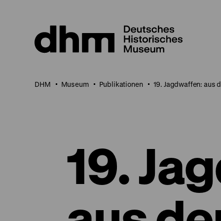
Direkt
zum
Seiteninhalt
springen
DHM
Museum
Publikationen
19. Jagdwaffen: aus
19. Ja
aus de