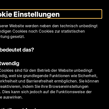
Informationen
Informationen
Suche
Heute +
Deutsch
Englisch
Zeughauskino
Dunklen
De
En
zum
zum
Modus
kie Einstellungen
Deutschen
Deutschen
umschalten
Historischen
Historischen
mm
Sammlung
Bildung
Museum
Museum
Museum
serer Website werden neben den technisch unbedingt
in
in
digen Cookies noch Cookies zur statistischen
Deutscher
Leichter
tung gesetzt.
Gebärdensprache
Sprache
bedeutet das?
otwendig
Cookies sind für den Betrieb der Website unbedingt
dig, weil sie grundlegende Funktionen wie Sicherheit,
rkfreiheit und Barrierefreiheit ermöglichen. Sie können
deaktivieren, indem Sie ihre Browsereinstellungen
. Dies kann sich jedoch auf die Funktionsweise der
e auswirken.