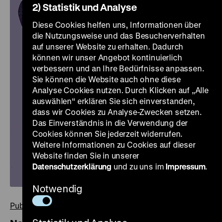
2) Statistik und Analyse
Diese Cookies helfen uns, Informationen über
die Nutzungsweise und das Besucherverhalten
auf unserer Website zu erhalten. Dadurch
können wir unser Angebot kontinuierlich
verbessern und an Ihre Bedürfnisse anpassen.
Sie können die Website auch ohne diese
Analyse Cookies nutzen. Durch Klicken auf „Alle
auswählen“ erklären Sie sich einverstanden,
dass wir Cookies zu Analyse-Zwecken setzen.
Das Einverständnis in die Verwendung der
Cookies können Sie jederzeit widerrufen.
Weitere Informationen zu Cookies auf dieser
Website finden Sie in unserer
Datenschutzerklärung
und zu uns im
Impressum
.
Notwendig
Publikation