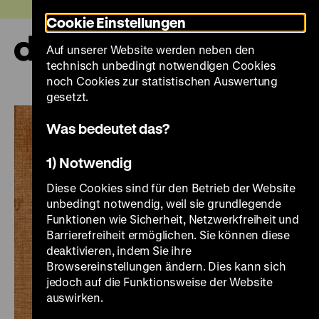
Direkt
Heute +
Cookie Einstellungen
zum
Seiteninhalt
Auf unserer Website werden neben den
springen
Navi
technisch unbedingt notwendigen Cookies
auf-
und
noch Cookies zur statistischen Auswertung
zuk
gesetzt.
Was bedeutet das?
1) Notwendig
Diese Cookies sind für den Betrieb der Website
unbedingt notwendig, weil sie grundlegende
Funktionen wie Sicherheit, Netzwerkfreiheit und
Barrierefreiheit ermöglichen. Sie können diese
deaktivieren, indem Sie ihre
Browsereinstellungen ändern. Dies kann sich
jedoch auf die Funktionsweise der Website
auswirken.