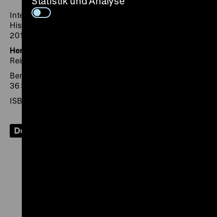
Statistik und Analyse
Intervention in der Dauerausstellung, Deutsches
Historisches Museum, Berlin, Zeughaus, 13. September
2018 bis 3. Februar 2019
Herausgegeben von:
Hrsg.: Fritz Backhaus, Brigitte
Reineke für das Deutsche Historisches Museum
Berlin: Stiftung Deutsches Historisches Museum 2018,
36 Seiten,: zahl. Ill.
ISBN 978-3-86102-213-7
Download
Zu
Zu
Zu
Zu
Zu
unserer
unserer
unserer
unserer
unser