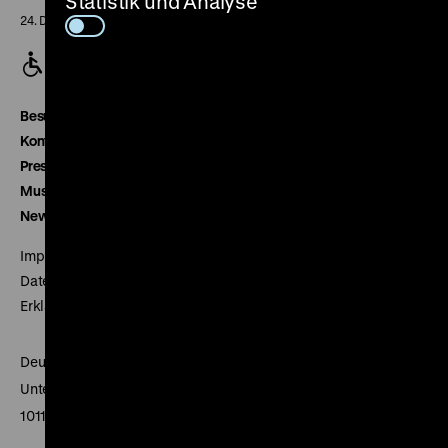
Statistik und Analyse
24. Dezember geschlossen
Besucherservice
Kontakt
Presse
Museumsverein
Newsletter
Impressum
Datenschutz
Erklärung digitale Barrierefreiheit
Deutsches Historisches Museum
Unter den Linden 2
10117 Berlin