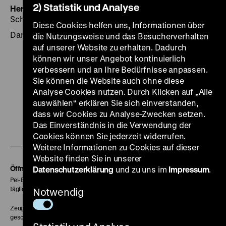
2) Statistik und Analyse
Herausgegeben von:
Red.:Claudia Fabian und Jürgen
Schefzyk
Diese Cookies helfen uns, Informationen über
Darmstadt 2008, 214 Seiten: zahlr. Ill., WBG
die Nutzungsweise und das Besucherverhalten
auf unserer Website zu erhalten. Dadurch
können wir unser Angebot kontinuierlich
verbessern und an Ihre Bedürfnisse anpassen.
Sie können die Website auch ohne diese
Analyse Cookies nutzen. Durch Klicken auf „Alle
Zu
Zu
Zu
Zu
Zu
auswählen“ erklären Sie sich einverstanden,
unserer
unserer
unserer
unserer
unser
dass wir Cookies zu Analyse-Zwecken setzen.
Zu
Das Einverständnis in die Verwendung der
Instagram
YouTube
Facebook
LinkedIn
Spoti
Cookies können Sie jederzeit widerrufen.
unserer
Seite
Seite
Seite
Seite
Seite
Weitere Informationen zu Cookies auf dieser
Soundcloud
Website finden Sie in unserer
Seite
Öffnungszeiten
Datenschutzerklärung
und zu uns im
Impressum
.
Pei-Bau:
täglich 10-18 Uhr
Notwendig
Zeughaus:
geschlossen