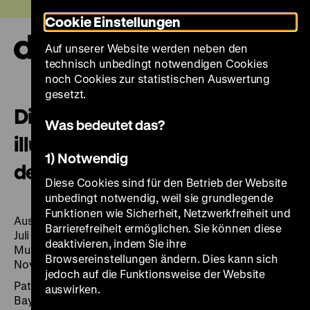
Direkt
Heute +
Cookie Einstellungen
zum
Seiteninhalt
Auf unserer Website werden neben den
springen
Navi
technisch unbedingt notwendigen Cookies
auf-
und
noch Cookies zur statistischen Auswertung
zuk
gesetzt.
Die Ottheinrich-Bibel: das erste
Was bedeutet das?
illustrierte Neue Testament in
1) Notwendig
deutscher Sprache
Diese Cookies sind für den Betrieb der Website
unbedingt notwendig, weil sie grundlegende
Funktionen wie Sicherheit, Netzwerkfreiheit und
Ausstellung Bayerische Staatsbibliothek, München, 9.
Barrierefreiheit ermöglichen. Sie können diese
Juli bis 10. August 2008 ... Deutsches Historisches
deaktivieren, indem Sie ihre
Museum, Berlin, Zeughaus, 23. September bis 1.
Browsereinstellungen ändern. Dies kann sich
November 2009, und weitere Stationen
jedoch auf die Funktionsweise der Website
Patrimonia, Bd. 334; Ausstellungskataloge der
auswirken.
Bayerischen Staatsbibliothek, Bd. 80