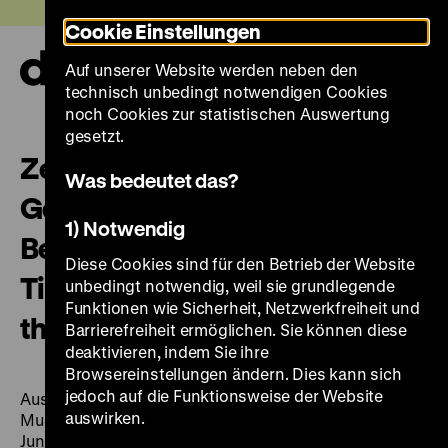
Direkt
Heute +
Cookie Einstellungen
zum
Seiteninhalt
Auf unserer Website werden neben den
springen
Navi
technisch unbedingt notwendigen Cookies
auf-
und
noch Cookies zur statistischen Auswertung
zuk
gesetzt.
Zeitschichten. Deutsche
Was bedeutet das?
Geschichte im Spiegel des
1) Notwendig
Berliner Zeughauses / Layers of
Diese Cookies sind für den Betrieb der Website
Time – German history through
unbedingt notwendig, weil sie grundlegende
Funktionen wie Sicherheit, Netzwerkfreiheit und
the lens of the Berlin Zeughaus
Barrierefreiheit ermöglichen. Sie können diese
deaktivieren, indem Sie ihre
Browsereinstellungen ändern. Dies kann sich
jedoch auf die Funktionsweise der Website
Ausstellung/exhibition, Deutsches Historisches
auswirken.
Museum, Berlin, Ausstellungshalle/Exhibition Hall, 19.
Juni 2015 bis 3. Januar 2016 [Deutsch/English]