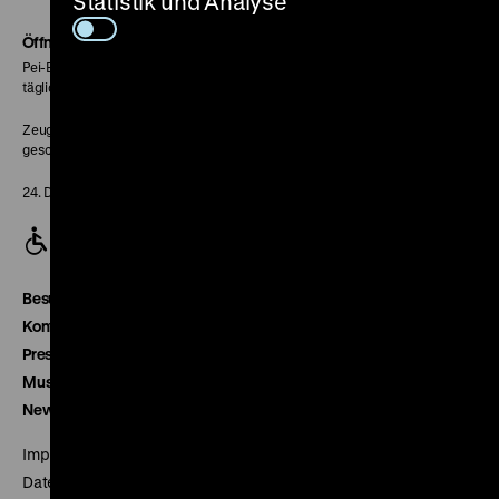
Statistik und Analyse
Soundcloud
Seite
Öffnungszeiten
Pei-Bau:
täglich 10-18 Uhr
Zeughaus:
geschlossen
24. Dezember geschlossen
Besucherservice
Kontakt
Presse
Museumsverein
Newsletter
Impressum
Datenschutz