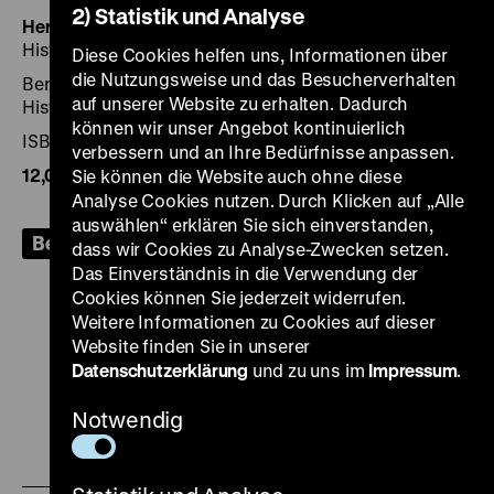
2) Statistik und Analyse
Herausgegeben von:
Hrsg.: Stiftung Deutsches
Historisches Museum, Aut.: Mary-Elizabeth Andrews
Diese Cookies helfen uns, Informationen über
die Nutzungsweise und das Besucherverhalten
Berlin 2015, 108 Seiten: zahlr. Ill., Stiftung Deutsches
auf unserer Website zu erhalten. Dadurch
Historisches Museum
können wir unser Angebot kontinuierlich
ISBN 978-3-86102-192-6
verbessern und an Ihre Bedürfnisse anpassen.
12,00€
, zzgl. Porto
Sie können die Website auch ohne diese
Analyse Cookies nutzen. Durch Klicken auf „Alle
auswählen“ erklären Sie sich einverstanden,
Bestellen
dass wir Cookies zu Analyse-Zwecken setzen.
Das Einverständnis in die Verwendung der
Cookies können Sie jederzeit widerrufen.
Weitere Informationen zu Cookies auf dieser
Website finden Sie in unserer
Datenschutzerklärung
und zu uns im
Impressum
.
Zu
Zu
Zu
Zu
Zu
unserer
unserer
unserer
unserer
unser
Notwendig
Zu
Instagram
YouTube
Facebook
LinkedIn
Spoti
unserer
Seite
Seite
Seite
Seite
Seite