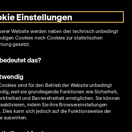
Informationen
Informationen
Suche
Heute +
Deutsch
Englisch
Zeughauskino
Dunklen
De
En
zum
zum
Modus
kie Einstellungen
Deutschen
Deutschen
umschalten
Historischen
Historischen
mm
Sammlung
Bildung
Museum
Museum
Museum
serer Website werden neben den technisch unbedingt
in
in
digen Cookies noch Cookies zur statistischen
Deutscher
Leichter
tung gesetzt.
Gebärdensprache
Sprache
bedeutet das?
 nach
otwendig
Cookies sind für den Betrieb der Website unbedingt
dig, weil sie grundlegende Funktionen wie Sicherheit,
en
rkfreiheit und Barrierefreiheit ermöglichen. Sie können
deaktivieren, indem Sie ihre Browsereinstellungen
. Dies kann sich jedoch auf die Funktionsweise der
e auswirken.