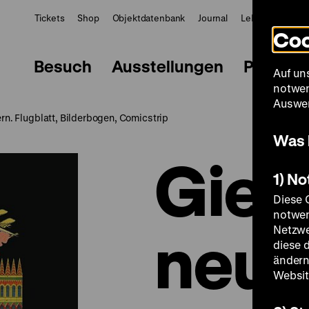
Tickets
Shop
Objektdatenbank
Journal
LeMO
ZWBE
Coo
Besuch
Ausstellungen
Progra
Auf un
notwen
Auswer
rn. Flugblatt, Bilderbogen, Comicstrip
Was 
Gier
1) N
Diese 
notwen
neu
Netzwe
diese 
ändern
Websit