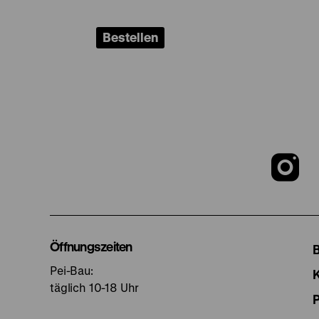
Bestellen
Z
u
I
Öffnungszeiten
Pei-Bau:
S
täglich 10-18 Uhr