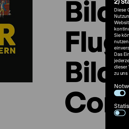
Bilde
2) St
Diese 
Nutzun
Websit
Flugb
kontin
Sie kö
nutzen.
einver
Das Ei
Bild
jederz
dieser
zu uns
Notw
Comi
Stati